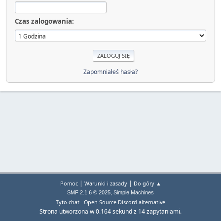
Czas zalogowania:
Zapomniałeś hasła?
|
|
Pomoc
Warunki i zasady
Do góry ▲
,
SMF 2.1.6 © 2025
Simple Machines
Tyto.chat - Open Source Discord alternative
Strona utworzona w 0.164 sekund z 14 zapytaniami.