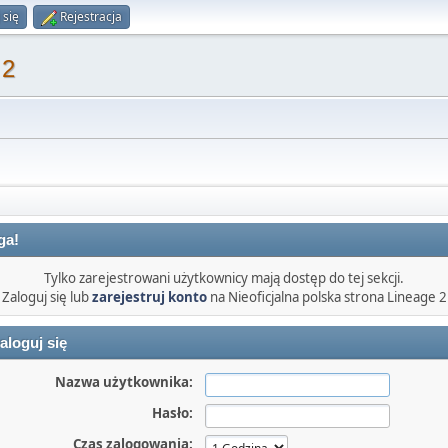
 się
Rejestracja
 2
ga!
Tylko zarejestrowani użytkownicy mają dostęp do tej sekcji.
Zaloguj się lub
zarejestruj konto
na Nieoficjalna polska strona Lineage 2
aloguj się
Nazwa użytkownika:
Hasło:
Czas zalogowania: