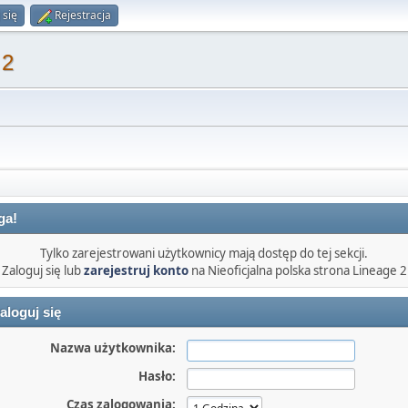
 się
Rejestracja
 2
ga!
Tylko zarejestrowani użytkownicy mają dostęp do tej sekcji.
Zaloguj się lub
zarejestruj konto
na Nieoficjalna polska strona Lineage 2
aloguj się
Nazwa użytkownika:
Hasło:
Czas zalogowania: