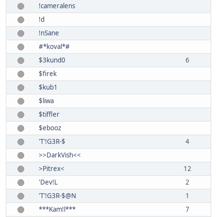
!cameralens
!d
!nSane
#*koval*#
$3kund0
6
$firek
$kub1
$liwa
$tiffler
$ebooz
'T'!G3R-$
4
>>DarkVish<<
>Pitrex<
12
'Dev!L
2
'T'!G3R-$@N
1
***Kam!l***
7