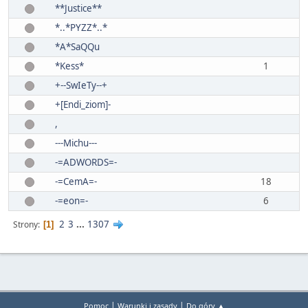
**Justice**
*..*PYZZ*..*
*A*SaQQu
*Kess*
1
+--SwIeTy--+
+[Endi_ziom]-
,
---Michu---
-=ADWORDS=-
-=CemA=-
18
-=eon=-
6
2
3
...
1307
Strony
1
|
|
Pomoc
Warunki i zasady
Do góry ▲