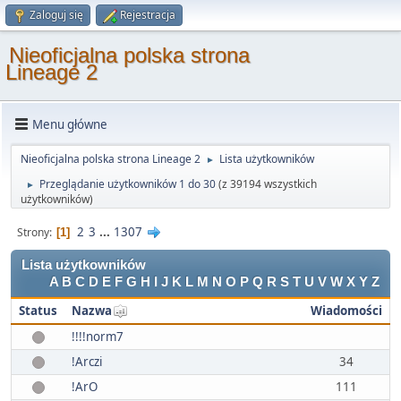
Zaloguj się
Rejestracja
Nieoficjalna polska strona
Lineage 2
Menu główne
Nieoficjalna polska strona Lineage 2
Lista użytkowników
►
Przeglądanie użytkowników 1 do 30
(z 39194 wszystkich
►
użytkowników)
2
3
...
1307
Strony
1
Lista użytkowników
A
B
C
D
E
F
G
H
I
J
K
L
M
N
O
P
Q
R
S
T
U
V
W
X
Y
Z
Status
Nazwa
Wiadomości
!!!!norm7
!Arczi
34
!ArO
111