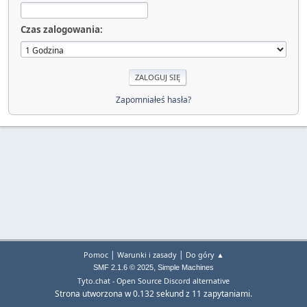
Czas zalogowania:
Zapomniałeś hasła?
|
|
Pomoc
Warunki i zasady
Do góry ▲
,
SMF 2.1.6 © 2025
Simple Machines
Tyto.chat - Open Source Discord alternative
Strona utworzona w 0.132 sekund z 11 zapytaniami.