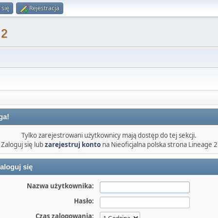
 się
Rejestracja
 2
ga!
Tylko zarejestrowani użytkownicy mają dostęp do tej sekcji.
Zaloguj się lub
zarejestruj konto
na Nieoficjalna polska strona Lineage 2
aloguj się
Nazwa użytkownika:
Hasło:
Czas zalogowania: