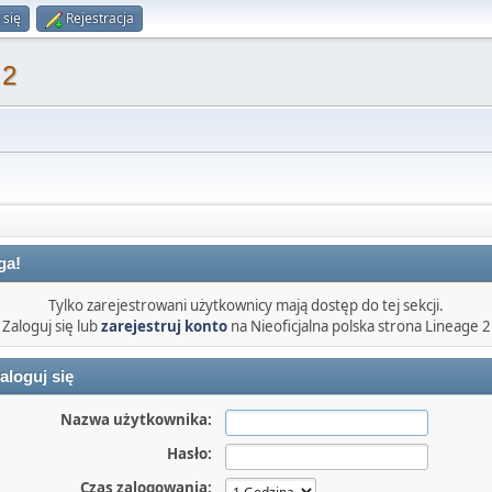
 się
Rejestracja
 2
ga!
Tylko zarejestrowani użytkownicy mają dostęp do tej sekcji.
Zaloguj się lub
zarejestruj konto
na Nieoficjalna polska strona Lineage 2
aloguj się
Nazwa użytkownika:
Hasło:
Czas zalogowania: