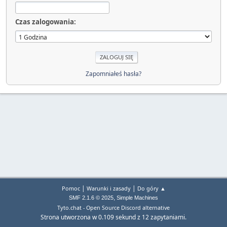
Czas zalogowania:
Zapomniałeś hasła?
|
|
Pomoc
Warunki i zasady
Do góry ▲
,
SMF 2.1.6 © 2025
Simple Machines
Tyto.chat - Open Source Discord alternative
Strona utworzona w 0.109 sekund z 12 zapytaniami.