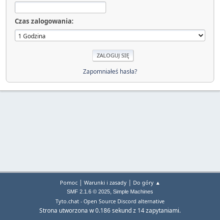
Czas zalogowania:
Zapomniałeś hasła?
|
|
Pomoc
Warunki i zasady
Do góry ▲
,
SMF 2.1.6 © 2025
Simple Machines
Tyto.chat - Open Source Discord alternative
Strona utworzona w 0.186 sekund z 14 zapytaniami.