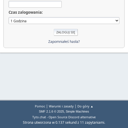
Czas zalogowania:
Zapomniałeś hasła?
|
|
Pomoc
Warunki i zasady
Do góry ▲
,
SMF 2.1.6 © 2025
Simple Machines
Tyto.chat - Open Source Discord alternative
Strona utworzona w 0.137 sekund z 11 zapytaniami.