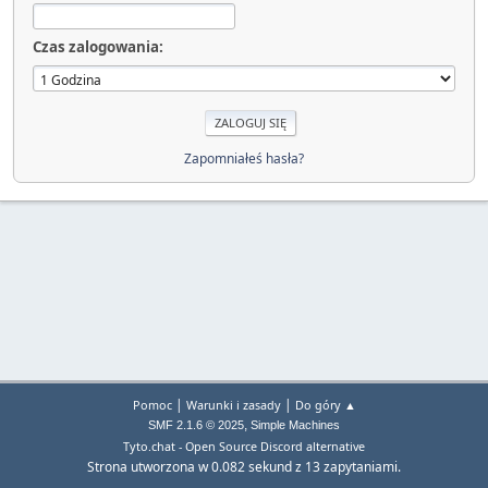
Czas zalogowania:
Zapomniałeś hasła?
|
|
Pomoc
Warunki i zasady
Do góry ▲
,
SMF 2.1.6 © 2025
Simple Machines
Tyto.chat - Open Source Discord alternative
Strona utworzona w 0.082 sekund z 13 zapytaniami.