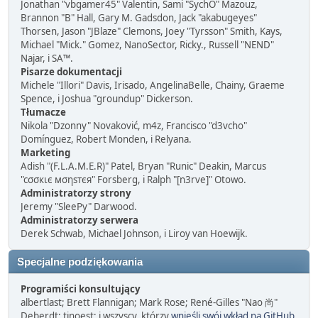
Jonathan "vbgamer45" Valentin, Sami "SychO" Mazouz,
Brannon "B" Hall, Gary M. Gadsdon, Jack "akabugeyes"
Thorsen, Jason "JBlaze" Clemons, Joey "Tyrsson" Smith, Kays,
Michael "Mick." Gomez, NanoSector, Ricky., Russell "NEND"
Najar, i SA™.
Pisarze dokumentacji
Michele "Illori" Davis, Irisado, AngelinaBelle, Chainy, Graeme
Spence, i Joshua "groundup" Dickerson.
Tłumacze
Nikola "Dzonny" Novaković, m4z, Francisco "d3vcho"
Domínguez, Robert Monden, i Relyana.
Marketing
Adish "(F.L.A.M.E.R)" Patel, Bryan "Runic" Deakin, Marcus
"cσσкιє мσηѕтєя" Forsberg, i Ralph "[n3rve]" Otowo.
Administratorzy strony
Jeremy "SleePy" Darwood.
Administratorzy serwera
Derek Schwab, Michael Johnson, i Liroy van Hoewijk.
Specjalne podziękowania
Programiści konsultujący
albertlast; Brett Flannigan; Mark Rose; René-Gilles "Nao 尚"
Deberdt; tinoest; i wszyscy, którzy
wnieśli swój wkład na GitHub
.