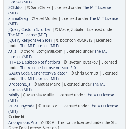
License (MIT)
SCEditor
| © Sam Clarke | Licensed under
The MIT License
(MIT)
animaDrag
| © Abel Mohler | Licensed under
The MIT License
(MIT)
jQuery Custom Scrollbar
| © Maciej Zubala | Licensed under
The MIT License (MIT)
jQuery Responsive Slider
| © booncon ROCKETS | Licensed
under
The MIT License (MIT)
At.js
| ©
chord.luo@gmail.com
| Licensed under
The MIT
License (MIT)
HTML5 Desktop Notifications
| © Tsvetan Tsvetkov | Licensed
under
The Apache License Version 2.0
GAuth Code Generator/Validator
| © Chris Cornutt | Licensed
under
The MIT License (MIT)
Dropzone.js
| © Matias Meno | Licensed under
The MIT
License (MIT)
Minify
| © Matthias Mullie | Licensed under
The MIT License
(MIT)
PHP-Punycode
| © True B.V. | Licensed under
The MIT License
(MIT)
Czcionki
Anonymous Pro
| © 2009 | This font is licensed under the SIL
Open Font License, Version 1.1