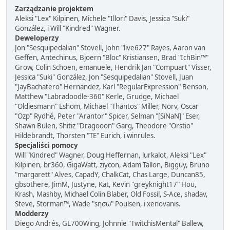
Zarządzanie projektem
Aleksi "Lex" Kilpinen, Michele "Illori" Davis, Jessica "Suki"
González, i Will "Kindred" Wagner.
Deweloperzy
Jon "Sesquipedalian" Stovell, John "live627" Rayes, Aaron van
Geffen, Antechinus, Bjoern "Bloc" Kristiansen, Brad "IchBin™"
Grow, Colin Schoen, emanuele, Hendrik Jan "Compuart" Visser,
Jessica "Suki" González, Jon "Sesquipedalian" Stovell, Juan
"JayBachatero" Hernandez, Karl "RegularExpression" Benson,
Matthew "Labradoodle-360" Kerle, Grudge, Michael
"Oldiesmann" Eshom, Michael "Thantos" Miller, Norv, Oscar
"Ozp" Rydhé, Peter "Arantor" Spicer, Selman "[SiNaN]" Eser,
Shawn Bulen, Shitiz "Dragooon" Garg, Theodore "Orstio"
Hildebrandt, Thorsten "TE" Eurich, i winrules.
Specjaliści pomocy
Will "Kindred" Wagner, Doug Heffernan, lurkalot, Aleksi "Lex"
Kilpinen, br360, GigaWatt, ziycon, Adam Tallon, Bigguy, Bruno
"margarett" Alves, CapadY, ChalkCat, Chas Large, Duncan85,
gbsothere, JimM, Justyne, Kat, Kevin "greyknight17" Hou,
Krash, Mashby, Michael Colin Blaber, Old Fossil, S-Ace, shadav,
Steve, Storman™, Wade "sησω" Poulsen, i xenovanis.
Modderzy
Diego Andrés, GL700Wing, Johnnie "TwitchisMental" Ballew,