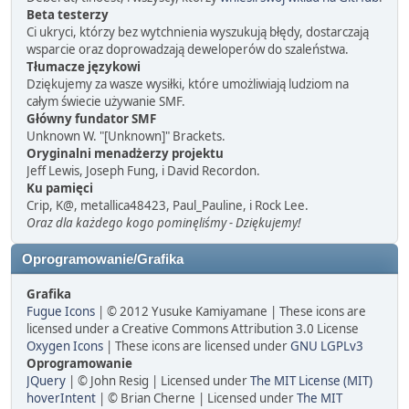
Beta testerzy
Ci ukryci, którzy bez wytchnienia wyszukują błędy, dostarczają
wsparcie oraz doprowadzają deweloperów do szaleństwa.
Tłumacze językowi
Dziękujemy za wasze wysiłki, które umożliwiają ludziom na
całym świecie używanie SMF.
Główny fundator SMF
Unknown W. "[Unknown]" Brackets.
Oryginalni menadżerzy projektu
Jeff Lewis, Joseph Fung, i David Recordon.
Ku pamięci
Crip, K@, metallica48423, Paul_Pauline, i Rock Lee.
Oraz dla każdego kogo pominęliśmy - Dziękujemy!
Oprogramowanie/Grafika
Grafika
Fugue Icons
| © 2012 Yusuke Kamiyamane | These icons are
licensed under a Creative Commons Attribution 3.0 License
Oxygen Icons
| These icons are licensed under
GNU LGPLv3
Oprogramowanie
JQuery
| © John Resig | Licensed under
The MIT License (MIT)
hoverIntent
| © Brian Cherne | Licensed under
The MIT