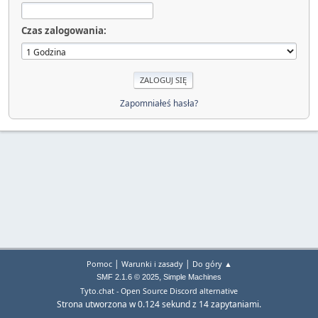
Czas zalogowania:
Zapomniałeś hasła?
|
|
Pomoc
Warunki i zasady
Do góry ▲
,
SMF 2.1.6 © 2025
Simple Machines
Tyto.chat - Open Source Discord alternative
Strona utworzona w 0.124 sekund z 14 zapytaniami.