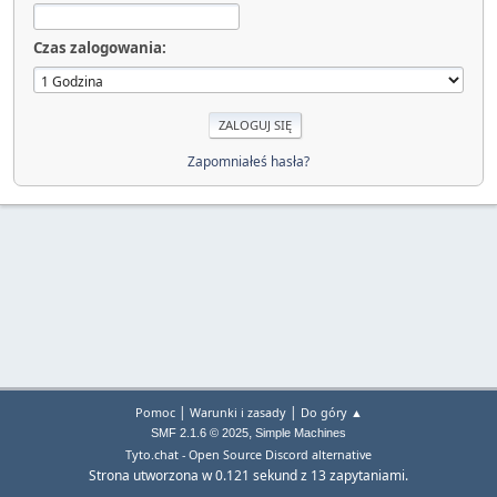
Czas zalogowania:
Zapomniałeś hasła?
|
|
Pomoc
Warunki i zasady
Do góry ▲
,
SMF 2.1.6 © 2025
Simple Machines
Tyto.chat - Open Source Discord alternative
Strona utworzona w 0.121 sekund z 13 zapytaniami.