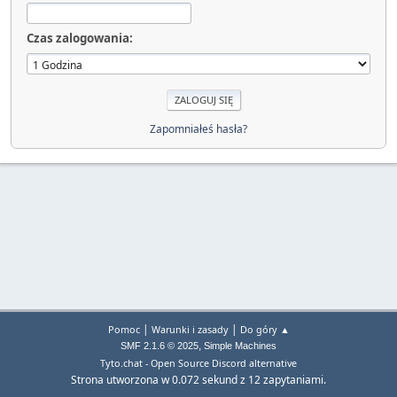
Czas zalogowania:
Zapomniałeś hasła?
|
|
Pomoc
Warunki i zasady
Do góry ▲
,
SMF 2.1.6 © 2025
Simple Machines
Tyto.chat - Open Source Discord alternative
Strona utworzona w 0.072 sekund z 12 zapytaniami.