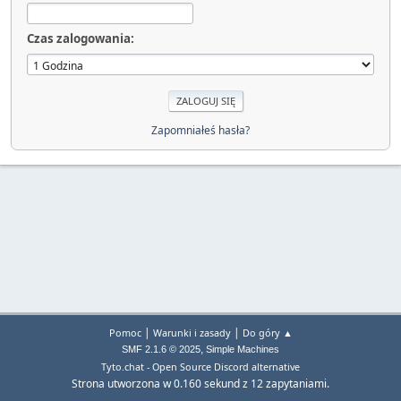
Czas zalogowania:
Zapomniałeś hasła?
|
|
Pomoc
Warunki i zasady
Do góry ▲
,
SMF 2.1.6 © 2025
Simple Machines
Tyto.chat - Open Source Discord alternative
Strona utworzona w 0.160 sekund z 12 zapytaniami.