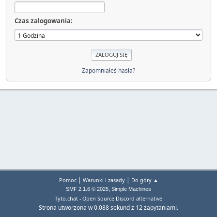
Czas zalogowania:
Zapomniałeś hasła?
|
|
Pomoc
Warunki i zasady
Do góry ▲
,
SMF 2.1.6 © 2025
Simple Machines
Tyto.chat - Open Source Discord alternative
Strona utworzona w 0.088 sekund z 12 zapytaniami.