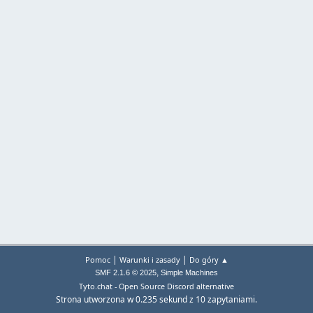
|
|
Pomoc
Warunki i zasady
Do góry ▲
,
SMF 2.1.6 © 2025
Simple Machines
Tyto.chat - Open Source Discord alternative
Strona utworzona w 0.235 sekund z 10 zapytaniami.