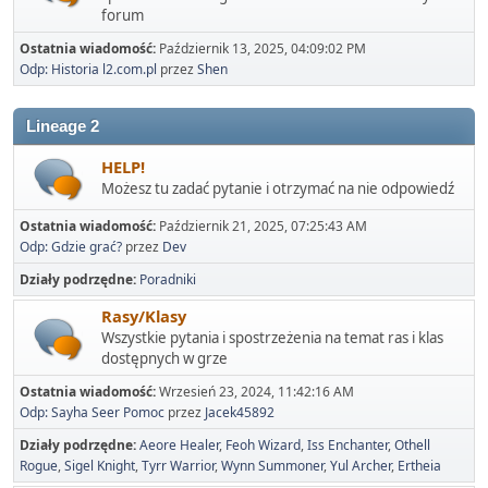
forum
Ostatnia wiadomość:
Październik 13, 2025, 04:09:02 PM
Odp: Historia l2.com.pl
przez
Shen
Lineage 2
HELP!
Możesz tu zadać pytanie i otrzymać na nie odpowiedź
Ostatnia wiadomość:
Październik 21, 2025, 07:25:43 AM
Odp: Gdzie grać?
przez
Dev
Działy podrzędne
Poradniki
Rasy/Klasy
Wszystkie pytania i spostrzeżenia na temat ras i klas
dostępnych w grze
Ostatnia wiadomość:
Wrzesień 23, 2024, 11:42:16 AM
Odp: Sayha Seer Pomoc
przez
Jacek45892
Działy podrzędne
Aeore Healer
Feoh Wizard
Iss Enchanter
Othell
Rogue
Sigel Knight
Tyrr Warrior
Wynn Summoner
Yul Archer
Ertheia