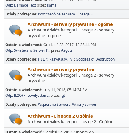
Odp: Damage Text
przez
Kamal
Działy podrzędne
Poszczególne serwery
Lineage 3
Archiwum - serwery prywatne - ogólne
Archiwum działów kategorii Lineage 2 - serwery
prywatne - ogólne.
Ostatnia wiadomość:
Grudzień 23, 2017, 12:38:44 PM
Odp: Świąteczny Serwer P...
przez
Asgota
Działy podrzędne
HELP!
Rasy/Klasy
PvP
Goddess of Destruction
Archiwum - serwery prywatne
Archiwum działów kategorii Lineage 2 - serwery
prywatne.
Ostatnia wiadomość:
Luty 11, 2018, 05:14:24 PM
Odp: [L2OFF] Lovelyaden ...
przez
fgt
Działy podrzędne
Wspierane Serwery
Własny serwer
Archiwum - Lineage 2 Ogólnie
Archiwum działów kategorii Lineage 2 - Ogólnie.
Ostatnia wiadomość:
Sierpień 12, 2013, 10:24:29 AM