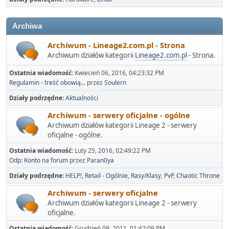
Archiwa
Archiwum - Lineage2.com.pl - Strona
Archiwum działów kategorii
Lineage2.com.pl
- Strona.
Ostatnia wiadomość:
Kwiecień 06, 2016, 04:23:32 PM
Regulamin - treść obowią...
przez
Soulern
Działy podrzędne
Aktualności
Archiwum - serwery oficjalne - ogólne
Archiwum działów kategorii Lineage 2 - serwery
oficjalne - ogólne.
Ostatnia wiadomość:
Luty 25, 2016, 02:49:22 PM
Odp: Konto na forum
przez
Paran0ya
Działy podrzędne
HELP!
Retail - Ogólnie
Rasy/Klasy
PvP
Chaotic Throne
Archiwum - serwery oficjalne
Archiwum działów kategorii Lineage 2 - serwery
oficjalne.
Ostatnia wiadomość:
Grudzień 09, 2011, 01:42:09 PM