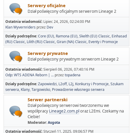
Serwery oficjalne
Dział poświęcony oficjalnym serwerom Lineage 2
Ostatnia wiadomość:
Lipiec 24, 2026, 02:24:00 PM
Klan Wyvernriders
przez
Dev
Działy podrzędne
Core (EU)
Ramona (EU)
Skelth (EU) Classic
Einhasad
(RU) Classic
Lilith (RU) Classic
Giran (NA) Classic
Eventy i Promocje
Serwery prywatne
Dział poświęcony prywatnym serwerom Lineage 2
Ostatnia wiadomość:
Sierpień 06, 2026, 07:40:16 PM
Odp: WTS ADENA Reborn | ...
przez
topadena
Działy podrzędne
Zapowiedzi
L2off
L2j
Konkursy i Promocje
Szukam
serwera
Klany
Targowisko
Prowadzenie własnego serwera
Serwer partnerski
Dział poświęcony serwerowi tworzonemu we
współpracy
Lineage2.com.pl
oraz L2Emi. Czekamy na
Ciebie!
Moderator:
Asgota
Ostatnia wiadomość:
Styczeń 11, 2025, 09:06:57 PM