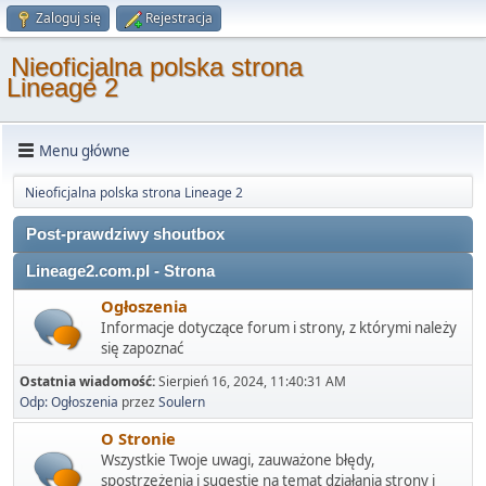
Zaloguj się
Rejestracja
Nieoficjalna polska strona
Lineage 2
Menu główne
Nieoficjalna polska strona Lineage 2
Post-prawdziwy shoutbox
Lineage2.com.pl - Strona
Ogłoszenia
Informacje dotyczące forum i strony, z którymi należy
się zapoznać
Ostatnia wiadomość:
Sierpień 16, 2024, 11:40:31 AM
Odp: Ogłoszenia
przez
Soulern
O Stronie
Wszystkie Twoje uwagi, zauważone błędy,
spostrzeżenia i sugestie na temat działania strony i