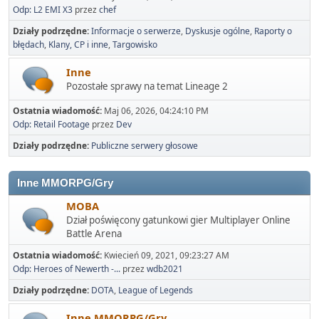
Odp: L2 EMI X3
przez
chef
Działy podrzędne
Informacje o serwerze
Dyskusje ogólne
Raporty o
błędach
Klany, CP i inne
Targowisko
Inne
Pozostałe sprawy na temat Lineage 2
Ostatnia wiadomość:
Maj 06, 2026, 04:24:10 PM
Odp: Retail Footage
przez
Dev
Działy podrzędne
Publiczne serwery głosowe
Inne MMORPG/Gry
MOBA
Dział poświęcony gatunkowi gier Multiplayer Online
Battle Arena
Ostatnia wiadomość:
Kwiecień 09, 2021, 09:23:27 AM
Odp: Heroes of Newerth -...
przez
wdb2021
Działy podrzędne
DOTA
League of Legends
Inne MMORPG/Gry