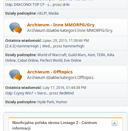
Odp: DRACONIX TOP CP - s...
przez
driki
Działy podrzędne
HELP!
Media
Archiwum - Inne MMORPG/Gry
Archiwum działów kategorii Inne MMORPG/Gry.
Ostatnia wiadomość:
Lipiec 29, 2015, 11:38:46 PM
[2.4.3] HammerHigh | Med...
przez
hammerhigh
Działy podrzędne
World of Warcraft
Guild Wars
Aion
TERA
AiKa
Online
Cabal Online
Perfect World
Eve Online
Archiwum - Offtopics
Archiwum działów kategorii Offtopics.
Ostatnia wiadomość:
Luty 17, 2016, 01:44:38 PM
Odp: Czysty Win7 + Stero...
przez
RedWind
Działy podrzędne
Hyde Park
Humor
Nieoficjalna polska strona Lineage 2 - Centrum
informacji