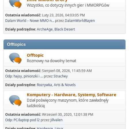
Wszystko, co dotyczy innych gier i MMORPGów
Ostatnia wiadomość:
Luty 23, 2026, 04:03:05 PM
Dalam World – Nowe MMO n...
przez
DalamWorldRayen
Działy podrzędne
ArcheAge
Black Desert
Offtopics
Offtopic
Rozmowy na dowolny temat
Ostatnia wiadomość:
Sierpień 08, 2026, 11:45:59 AM
Odp: hajsy, pinionzki i ...
przez
Strachey
Działy podrzędne
Rozrywka
Arts & Novels
Komputery - Hardware, Systemy, Software
Dział poświęcony maszynom, które zawładnęły
ludzkością
Ostatnia wiadomość:
Wrzesień 30, 2020, 12:01:38 PM
Odp: PC/laptop pod l2
przez
Jillvalen
Działy podrzędne
Hardware
Linux