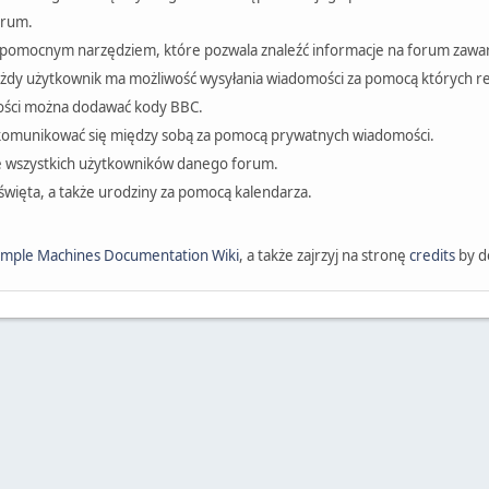
orum.
o pomocnym narzędziem, które pozwala znaleźć informacje na forum zawa
 każdy użytkownik ma możliwość wysyłania wiadomości za pomocą których rep
ości można dodawać kody BBC.
komunikować się między sobą za pomocą prywatnych wiadomości.
e wszystkich użytkowników danego forum.
święta, a także urodziny za pomocą kalendarza.
imple Machines Documentation Wiki
, a także zajrzyj na stronę
credits
by do