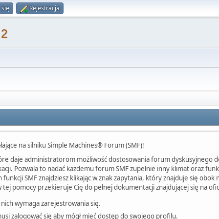
 się
Rejestracja
 2
iałające na silniku Simple Machines® Forum (SMF)!
e daje administratorom możliwość dostosowania forum dyskusyjnego dok
ji. Pozwala to nadać każdemu forum SMF zupełnie inny klimat oraz funkcjo
 funkcji SMF znajdziesz klikając w znak zapytania, który znajduje się obo
tej pomocy przekieruje Cię do pełnej dokumentacji znajdującej się na ofic
 nich wymaga zarejestrowania się.
usi zalogować się aby mógł mieć dostęp do swojego profilu.