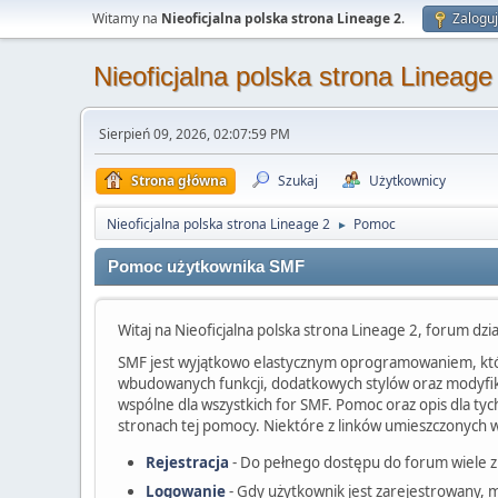
Witamy na
Nieoficjalna polska strona Lineage 2
.
Zaloguj
Nieoficjalna polska strona Lineage
Sierpień 09, 2026, 02:07:59 PM
Strona główna
Szukaj
Użytkownicy
Nieoficjalna polska strona Lineage 2
Pomoc
►
Pomoc użytkownika SMF
Witaj na Nieoficjalna polska strona Lineage 2, forum dz
SMF jest wyjątkowo elastycznym oprogramowaniem, któr
wbudowanych funkcji, dodatkowych stylów oraz modyfikac
wspólne dla wszystkich for SMF. Pomoc oraz opis dla tych
stronach tej pomocy. Niektóre z linków umieszczonych w 
Rejestracja
- Do pełnego dostępu do forum wiele z
Logowanie
- Gdy użytkownik jest zarejestrowany, m