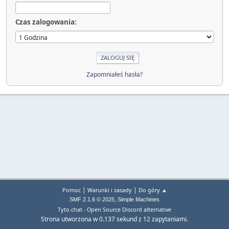
Czas zalogowania:
Zapomniałeś hasła?
|
|
Pomoc
Warunki i zasady
Do góry ▲
,
SMF 2.1.6 © 2025
Simple Machines
Tyto.chat - Open Source Discord alternative
Strona utworzona w 0.137 sekund z 12 zapytaniami.