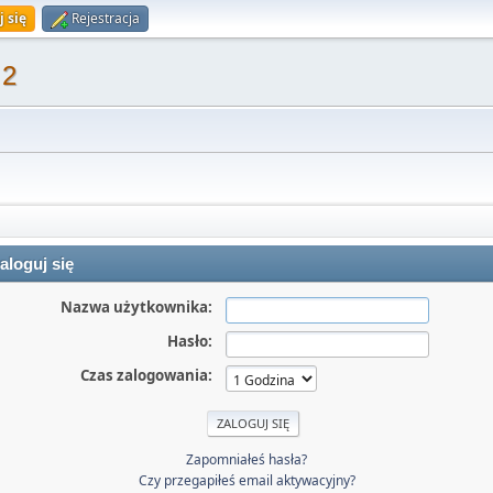
j się
Rejestracja
 2
aloguj się
Nazwa użytkownika:
Hasło:
Czas zalogowania:
Zapomniałeś hasła?
Czy przegapiłeś email aktywacyjny?