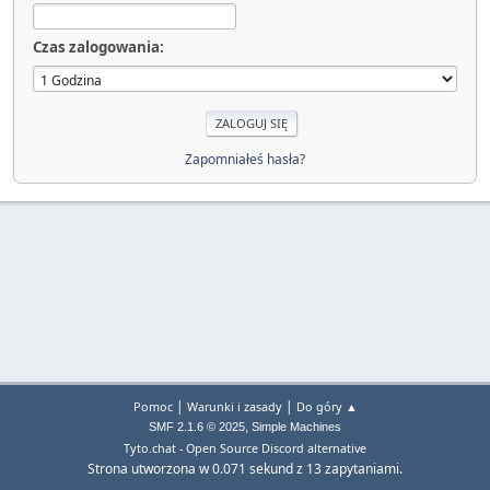
Czas zalogowania:
Zapomniałeś hasła?
|
|
Pomoc
Warunki i zasady
Do góry ▲
,
SMF 2.1.6 © 2025
Simple Machines
Tyto.chat - Open Source Discord alternative
Strona utworzona w 0.071 sekund z 13 zapytaniami.