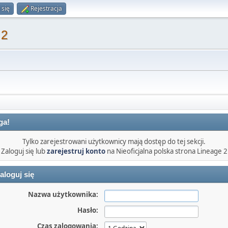
 się
Rejestracja
 2
ga!
Tylko zarejestrowani użytkownicy mają dostęp do tej sekcji.
Zaloguj się lub
zarejestruj konto
na Nieoficjalna polska strona Lineage 2
aloguj się
Nazwa użytkownika:
Hasło:
Czas zalogowania: