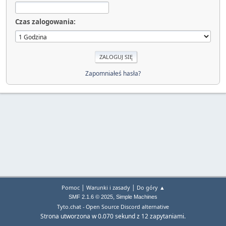
Czas zalogowania:
Zapomniałeś hasła?
|
|
Pomoc
Warunki i zasady
Do góry ▲
,
SMF 2.1.6 © 2025
Simple Machines
Tyto.chat - Open Source Discord alternative
Strona utworzona w 0.070 sekund z 12 zapytaniami.