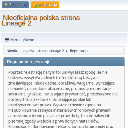
Zaloguj się
Rejestracja
Nieoficjalna polska strona
Lineage 2
Menu główne
Nieoficjalna polska strona Lineage 2
Rejestracja
►
Regulamin rejestracji
Poprzez rejestrację na tym forum wyrażasz zgodę, że nie
będziesz wysyłał/a żadnych treści, które są fałszywe,
zniesławiające, niedokładne, obraźliwe, wulgarne, wyrażające
nienawiść, napastliwe, obsceniczne, profanujące orientację
seksualną, grożące, naruszające prywatność, przeznaczone dla
dorosłych lub jakkolwiek naruszające polskie lub
międzynarodowe prawo. Wyrażasz również zgodę na
niepublikowanie żadnych materiałów chronionych prawami
autorskimi, o ile nie posiadasz praw do tych materiałów lub
pisemnej zgody właściciela praw do tych materiałów.
Spamowanie, floodowanie, reklamy, łańcuszki, piramidy oraz