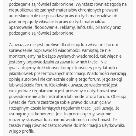
podżeganie są również zabronione. Wyrażasz również zgodę na
niepublikowanie żadnych materiałów chronionych prawami
autorskimi, o ile nie posiadasz praw do tych materiałów lub
pisemnej zgody właściciela praw do tych materiałów.
Spamowanie, floodowanie, reklamy, łańcuszki, piramidy oraz
podżeganie są również zabronione.
Zauważ, że nie jest możliwe dla obsługi lub właścicieli forum
sprawdzenie poprawności wiadomości. Pamiętaj, że nie
monitorujemy na bieżąco wysłanych wiadomości, tak więc nie
jesteśmy odpowiedzialni za zawarte w nich treści. Nie
gwarantujemy dokładności, kompletności czy przydatności
jakichkolwiek prezentowanych informacji. Wiadomości wyrażają
opinię autorów i niekoniecznie opinię tego forum, jego załogi
lub właściciela forum. Ktokolwiek uważa, że wiadomość jest
niezgodna z regulaminem jest proszony o natychmiastowe
powiadomienie administratora lub moderatora forum. Obsługa
i właściciel forum zastrzega sobie prawo do usunięcia w
rozsądnym czasie łamiących regulamin treści, jeśli uznają, że
usunięcie jest konieczne. Jest to proces ręczny, więc nie
możemy skasować lub zmienić wiadomości natychmiast. Te
zasady mają również zastosowanie do informacji o użytkowniku
w jego profilu.