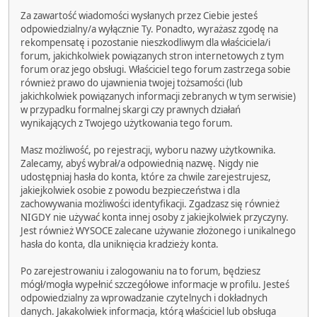
Za zawartość wiadomości wysłanych przez Ciebie jesteś
odpowiedzialny/a wyłącznie Ty. Ponadto, wyrażasz zgodę na
rekompensatę i pozostanie nieszkodliwym dla właściciela/i
forum, jakichkolwiek powiązanych stron internetowych z tym
forum oraz jego obsługi. Właściciel tego forum zastrzega sobie
również prawo do ujawnienia twojej tożsamości (lub
jakichkolwiek powiązanych informacji zebranych w tym serwisie)
w przypadku formalnej skargi czy prawnych działań
wynikających z Twojego użytkowania tego forum.
Masz możliwość, po rejestracji, wyboru nazwy użytkownika.
Zalecamy, abyś wybrał/a odpowiednią nazwę. Nigdy nie
udostępniaj hasła do konta, które za chwile zarejestrujesz,
jakiejkolwiek osobie z powodu bezpieczeństwa i dla
zachowywania możliwości identyfikacji. Zgadzasz się również
NIGDY nie używać konta innej osoby z jakiejkolwiek przyczyny.
Jest również WYSOCE zalecane używanie złożonego i unikalnego
hasła do konta, dla uniknięcia kradzieży konta.
Po zarejestrowaniu i zalogowaniu na to forum, będziesz
mógł/mogła wypełnić szczegółowe informacje w profilu. Jesteś
odpowiedzialny za wprowadzanie czytelnych i dokładnych
danych. Jakakolwiek informacja, którą właściciel lub obsługa