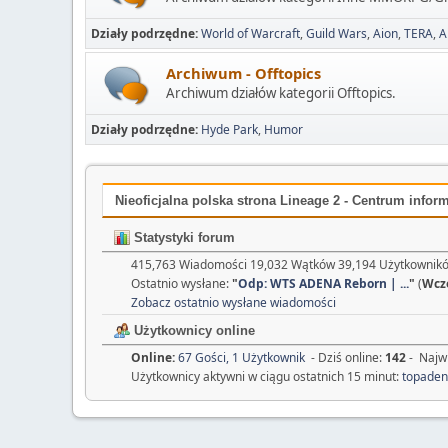
Działy podrzędne
World of Warcraft
Guild Wars
Aion
TERA
A
Archiwum - Offtopics
Archiwum działów kategorii Offtopics.
Działy podrzędne
Hyde Park
Humor
Nieoficjalna polska strona Lineage 2 - Centrum inform
Statystyki forum
415,763 Wiadomości 19,032 Wątków 39,194 Użytkownikó
Ostatnio wysłane:
"
Odp: WTS ADENA Reborn | ...
"
(
Wcz
Zobacz ostatnio wysłane wiadomości
Użytkownicy online
Online:
67 Gości, 1 Użytkownik
- Dziś online:
142
- Najwi
Użytkownicy aktywni w ciągu ostatnich 15 minut:
topade