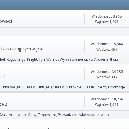
Wiadomości: 8,965
powiedź
Wątków: 1,293
Wiadomości: 15,844
 i klas dostępnych w grze
Wątków: 464
hell Rogue
Sigel Knight
Tyrr Warrior
Wynn Summoner
Yul Archer
Ertheia
Wiadomości: 34,285
e 2
Wątków: 305
Einhasad (RU) Classic
Lilith (RU) Classic
Giran (NA) Classic
Eventy i Promocje
Wiadomości: 18,266
ge 2
Wątków: 1,924
Szukam serwera
Klany
Targowisko
Prowadzenie własnego serwera