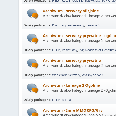
Działy podrzędne
HELP!
Retail - Ogólnie
Rasy/Klasy
PvP
Chao
Archiwum - serwery oficjalne
Archiwum działów kategorii Lineage 2 - serwer
Działy podrzędne
Poszczególne serwery
Lineage 3
Archiwum - serwery prywatne - ogóln
Archiwum działów kategorii Lineage 2 - serwe
Działy podrzędne
HELP!
Rasy/Klasy
PvP
Goddess of Destructi
Archiwum - serwery prywatne
Archiwum działów kategorii Lineage 2 - serwe
Działy podrzędne
Wspierane Serwery
Własny serwer
Archiwum - Lineage 2 Ogólnie
Archiwum działów kategorii Lineage 2 - Ogólni
Działy podrzędne
HELP!
Media
Archiwum - Inne MMORPG/Gry
Archiwum działów kategorii Inne MMORPG/Gr