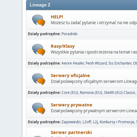
Lineage 2
HELP!
Możesz tu zadać pytanie i otrzymać na nie od
Działy podrzędne
Poradniki
Rasy/Klasy
Wszystkie pytania i spostrzeżenia na temat ras
Działy podrzędne
Aeore Healer
Feoh Wizard
Iss Enchanter
Ot
Serwery oficjalne
Dział poświęcony oficjalnym serwerom Lineag
Działy podrzędne
Core (EU)
Ramona (EU)
Skelth (EU) Classic
Serwery prywatne
Dział poświęcony prywatnym serwerom Linea
Działy podrzędne
Zapowiedzi
L2off
L2j
Konkursy i Promocje
Serwer partnerski