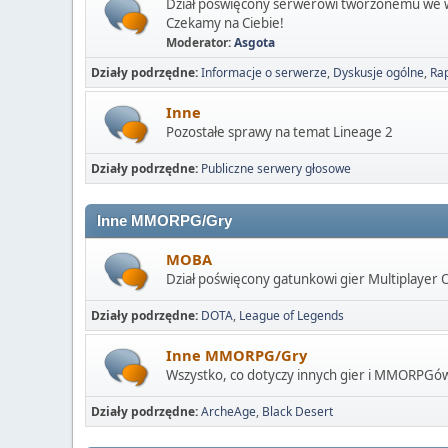
Dział poświęcony serwerowi tworzonemu we 
Czekamy na Ciebie!
Moderator:
Asgota
Działy podrzędne
Informacje o serwerze
Dyskusje ogólne
Rap
Inne
Pozostałe sprawy na temat Lineage 2
Działy podrzędne
Publiczne serwery głosowe
Inne MMORPG/Gry
MOBA
Dział poświęcony gatunkowi gier Multiplayer 
Działy podrzędne
DOTA
League of Legends
Inne MMORPG/Gry
Wszystko, co dotyczy innych gier i MMORPGó
Działy podrzędne
ArcheAge
Black Desert