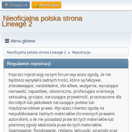
Zaloguj się
Rejestracja
Nieoficjalna polska strona
Lineage 2
Menu główne
Nieoficjalna polska strona Lineage 2
Rejestracja
►
Regulamin rejestracji
Poprzez rejestrację na tym forum wyrażasz zgodę, że nie
będziesz wysyłał/a żadnych treści, które są fałszywe,
zniesławiające, niedokładne, obraźliwe, wulgarne, wyrażające
nienawiść, napastliwe, obsceniczne, profanujące orientację
seksualną, grożące, naruszające prywatność, przeznaczone dla
dorosłych lub jakkolwiek naruszające polskie lub
międzynarodowe prawo. Wyrażasz również zgodę na
niepublikowanie żadnych materiałów chronionych prawami
autorskimi, o ile nie posiadasz praw do tych materiałów lub
pisemnej zgody właściciela praw do tych materiałów.
Spamowanie, floodowanie, reklamy, łańcuszki, piramidy oraz