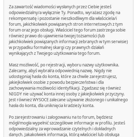
Za zawartość wiadomości wysłanych przez Ciebie jesteś
odpowiedzialny/a wyłącznie Ty. Ponadto, wyrażasz zgodę na
rekompensatę i pozostanie nieszkodliwym dla właściciela/i
forum, jakichkolwiek powiązanych stron internetowych z tym
forum oraz jego obsługi. Właściciel tego forum zastrzega sobie
również prawo do ujawnienia twojej tożsamości (lub
jakichkolwiek powiązanych informacji zebranych w tym serwisie)
w przypadku formalnej skargi czy prawnych działań
wynikających z Twojego użytkowania tego forum.
Masz możliwość, po rejestracji, wyboru nazwy użytkownika.
Zalecamy, abyś wybrał/a odpowiednią nazwę. Nigdy nie
udostępniaj hasła do konta, które za chwile zarejestrujesz,
jakiejkolwiek osobie z powodu bezpieczeństwa i dla
zachowywania możliwości identyfikacji. Zgadzasz się również
NIGDY nie używać konta innej osoby z jakiejkolwiek przyczyny.
Jest również WYSOCE zalecane używanie złożonego i unikalnego
hasła do konta, dla uniknięcia kradzieży konta.
Po zarejestrowaniu i zalogowaniu na to forum, będziesz
mógł/mogła wypełnić szczegółowe informacje w profilu. Jesteś
odpowiedzialny za wprowadzanie czytelnych i dokładnych
danych. Jakakolwiek informacja, którą właściciel lub obsługa