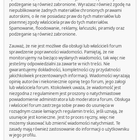
podżeganie są również zabronione. Wyrażasz również zgodę na
niepublikowanie żadnych materiałów chronionych prawami
autorskimi, o ile nie posiadasz praw do tych materiałów lub
pisemnej zgody właściciela praw do tych materiałów.
Spamowanie, floodowanie, reklamy, łańcuszki, piramidy oraz
podżeganie są również zabronione.
Zauważ, że nie jest możliwe dla obsługi lub właścicieli forum
sprawdzenie poprawności wiadomości. Pamiętaj, że nie
monitorujemy na bieżąco wysłanych wiadomości, tak więc nie
jesteśmy odpowiedzialni za zawarte w nich treści. Nie
gwarantujemy dokładności, kompletności czy przydatności
jakichkolwiek prezentowanych informacji. Wiadomości wyrażają
opinię autorów i niekoniecznie opinię tego forum, jego załogi
lub właściciela forum. Ktokolwiek uważa, że wiadomość jest
niezgodna z regulaminem jest proszony o natychmiastowe
powiadomienie administratora lub moderatora forum. Obsługa
i właściciel forum zastrzega sobie prawo do usunięcia w
rozsądnym czasie łamiących regulamin treści, jeśli uznają, że
usunięcie jest konieczne. Jest to proces ręczny, więc nie
możemy skasować lub zmienić wiadomości natychmiast. Te
zasady mają również zastosowanie do informacji o użytkowniku
w jego profilu.