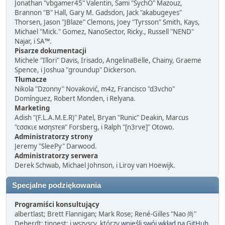
Jonathan "vbgamer45" Valentin, Sami "SychO" Mazouz,
Brannon "B" Hall, Gary M. Gadsdon, Jack "akabugeyes"
Thorsen, Jason "JBlaze" Clemons, Joey "Tyrsson" Smith, Kays,
Michael "Mick." Gomez, NanoSector, Ricky., Russell "NEND"
Najar, i SA™.
Pisarze dokumentacji
Michele "Illori" Davis, Irisado, AngelinaBelle, Chainy, Graeme
Spence, i Joshua "groundup" Dickerson.
Tłumacze
Nikola "Dzonny" Novaković, m4z, Francisco "d3vcho"
Domínguez, Robert Monden, i Relyana.
Marketing
Adish "(F.L.A.M.E.R)" Patel, Bryan "Runic" Deakin, Marcus
"cσσкιє мσηѕтєя" Forsberg, i Ralph "[n3rve]" Otowo.
Administratorzy strony
Jeremy "SleePy" Darwood.
Administratorzy serwera
Derek Schwab, Michael Johnson, i Liroy van Hoewijk.
Specjalne podziękowania
Programiści konsultujący
albertlast; Brett Flannigan; Mark Rose; René-Gilles "Nao 尚"
Deberdt; tinoest; i wszyscy, którzy
wnieśli swój wkład na GitHub
.