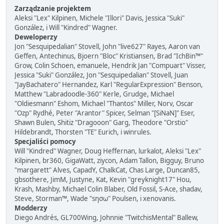
Zarządzanie projektem
Aleksi "Lex" Kilpinen, Michele "Illori" Davis, Jessica "Suki"
González, i Will "Kindred" Wagner.
Deweloperzy
Jon "Sesquipedalian" Stovell, John "live627" Rayes, Aaron van
Geffen, Antechinus, Bjoern "Bloc" Kristiansen, Brad "IchBin™"
Grow, Colin Schoen, emanuele, Hendrik Jan "Compuart" Visser,
Jessica "Suki" González, Jon "Sesquipedalian" Stovell, Juan
"JayBachatero" Hernandez, Karl "RegularExpression" Benson,
Matthew "Labradoodle-360" Kerle, Grudge, Michael
"Oldiesmann" Eshom, Michael "Thantos" Miller, Norv, Oscar
"Ozp" Rydhé, Peter "Arantor" Spicer, Selman "[SiNaN]" Eser,
Shawn Bulen, Shitiz "Dragooon" Garg, Theodore "Orstio"
Hildebrandt, Thorsten "TE" Eurich, i winrules.
Specjaliści pomocy
Will "Kindred" Wagner, Doug Heffernan, lurkalot, Aleksi "Lex"
Kilpinen, br360, GigaWatt, ziycon, Adam Tallon, Bigguy, Bruno
"margarett" Alves, CapadY, ChalkCat, Chas Large, Duncan85,
gbsothere, JimM, Justyne, Kat, Kevin "greyknight17" Hou,
Krash, Mashby, Michael Colin Blaber, Old Fossil, S-Ace, shadav,
Steve, Storman™, Wade "sησω" Poulsen, i xenovanis.
Modderzy
Diego Andrés, GL700Wing, Johnnie "TwitchisMental" Ballew,