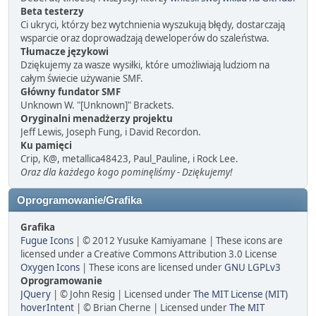
Beta testerzy
Ci ukryci, którzy bez wytchnienia wyszukują błędy, dostarczają
wsparcie oraz doprowadzają deweloperów do szaleństwa.
Tłumacze językowi
Dziękujemy za wasze wysiłki, które umożliwiają ludziom na
całym świecie używanie SMF.
Główny fundator SMF
Unknown W. "[Unknown]" Brackets.
Oryginalni menadżerzy projektu
Jeff Lewis, Joseph Fung, i David Recordon.
Ku pamięci
Crip, K@, metallica48423, Paul_Pauline, i Rock Lee.
Oraz dla każdego kogo pominęliśmy - Dziękujemy!
Oprogramowanie/Grafika
Grafika
Fugue Icons
| © 2012 Yusuke Kamiyamane | These icons are
licensed under a Creative Commons Attribution 3.0 License
Oxygen Icons
| These icons are licensed under
GNU LGPLv3
Oprogramowanie
JQuery
| © John Resig | Licensed under
The MIT License (MIT)
hoverIntent
| © Brian Cherne | Licensed under
The MIT