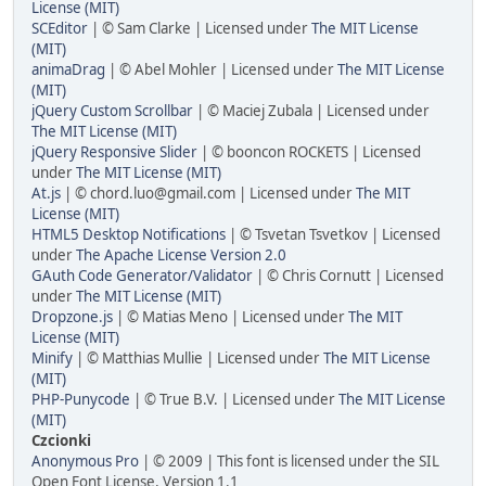
License (MIT)
SCEditor
| © Sam Clarke | Licensed under
The MIT License
(MIT)
animaDrag
| © Abel Mohler | Licensed under
The MIT License
(MIT)
jQuery Custom Scrollbar
| © Maciej Zubala | Licensed under
The MIT License (MIT)
jQuery Responsive Slider
| © booncon ROCKETS | Licensed
under
The MIT License (MIT)
At.js
| ©
chord.luo@gmail.com
| Licensed under
The MIT
License (MIT)
HTML5 Desktop Notifications
| © Tsvetan Tsvetkov | Licensed
under
The Apache License Version 2.0
GAuth Code Generator/Validator
| © Chris Cornutt | Licensed
under
The MIT License (MIT)
Dropzone.js
| © Matias Meno | Licensed under
The MIT
License (MIT)
Minify
| © Matthias Mullie | Licensed under
The MIT License
(MIT)
PHP-Punycode
| © True B.V. | Licensed under
The MIT License
(MIT)
Czcionki
Anonymous Pro
| © 2009 | This font is licensed under the SIL
Open Font License, Version 1.1