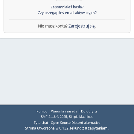
Zapomniałeś hasła?
Czy przegapiłeś email aktywacyjny?
Nie masz konta?
Zarejestruj się
.
|
|
Pomoc
Warunki i zasady
Do góry ▲
,
SMF 2.1.6 © 2025
Simple Machines
Tyto.chat - Open Source Discord alternative
Strona utworzona w 0.132 sekund z 8 zapytaniami.