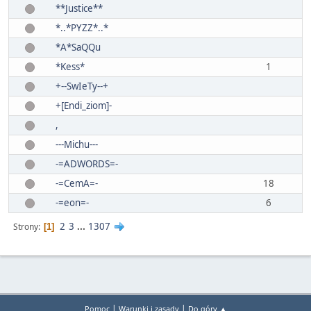
**Justice**
*..*PYZZ*..*
*A*SaQQu
*Kess*
1
+--SwIeTy--+
+[Endi_ziom]-
,
---Michu---
-=ADWORDS=-
-=CemA=-
18
-=eon=-
6
2
3
...
1307
Strony
1
|
|
Pomoc
Warunki i zasady
Do góry ▲