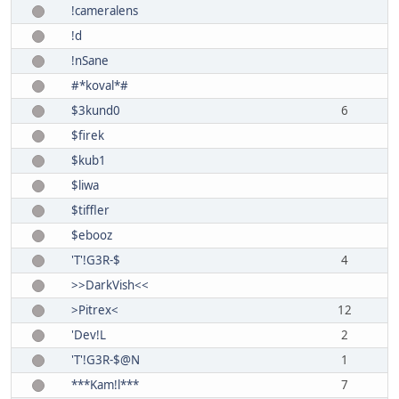
!cameralens
!d
!nSane
#*koval*#
$3kund0
6
$firek
$kub1
$liwa
$tiffler
$ebooz
'T'!G3R-$
4
>>DarkVish<<
>Pitrex<
12
'Dev!L
2
'T'!G3R-$@N
1
***Kam!l***
7