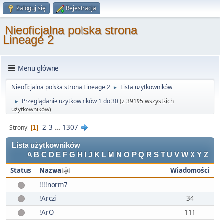
Zaloguj się
Rejestracja
Nieoficjalna polska strona
Lineage 2
Menu główne
Nieoficjalna polska strona Lineage 2
Lista użytkowników
►
Przeglądanie użytkowników 1 do 30
(z 39195 wszystkich
►
użytkowników)
2
3
...
1307
Strony
1
Lista użytkowników
A
B
C
D
E
F
G
H
I
J
K
L
M
N
O
P
Q
R
S
T
U
V
W
X
Y
Z
Status
Nazwa
Wiadomości
!!!!norm7
!Arczi
34
!ArO
111