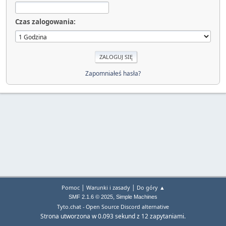
Czas zalogowania:
Zapomniałeś hasła?
|
|
Pomoc
Warunki i zasady
Do góry ▲
,
SMF 2.1.6 © 2025
Simple Machines
Tyto.chat - Open Source Discord alternative
Strona utworzona w 0.093 sekund z 12 zapytaniami.