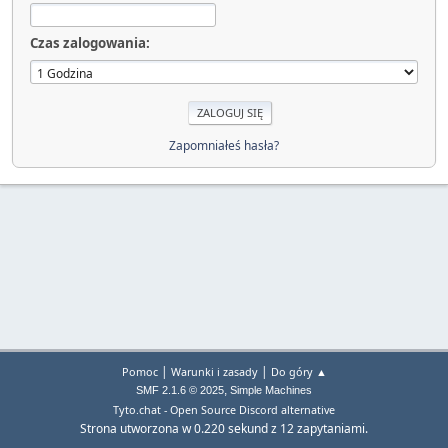
Czas zalogowania:
Zapomniałeś hasła?
|
|
Pomoc
Warunki i zasady
Do góry ▲
,
SMF 2.1.6 © 2025
Simple Machines
Tyto.chat - Open Source Discord alternative
Strona utworzona w 0.220 sekund z 12 zapytaniami.