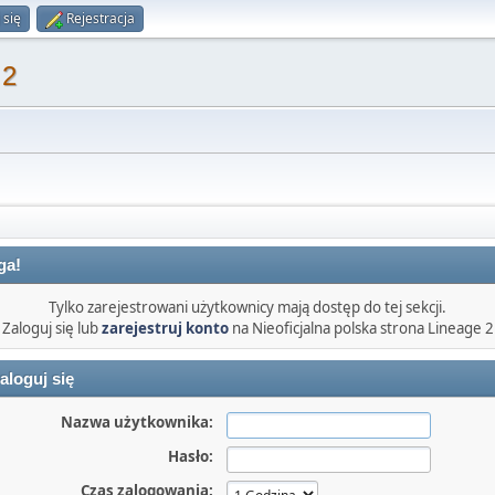
 się
Rejestracja
 2
ga!
Tylko zarejestrowani użytkownicy mają dostęp do tej sekcji.
Zaloguj się lub
zarejestruj konto
na Nieoficjalna polska strona Lineage 2
aloguj się
Nazwa użytkownika:
Hasło:
Czas zalogowania: