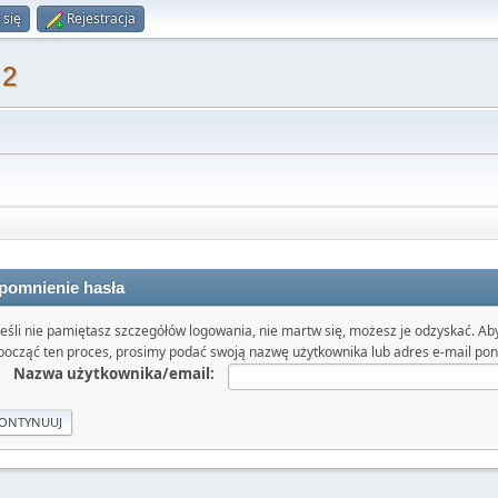
 się
Rejestracja
 2
pomnienie hasła
Jeśli nie pamiętasz szczegółów logowania, nie martw się, możesz je odzyskać. Ab
począć ten proces, prosimy podać swoją nazwę użytkownika lub adres e-mail poni
Nazwa użytkownika/email: