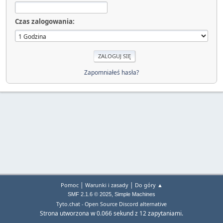
Czas zalogowania:
Zapomniałeś hasła?
|
|
Pomoc
Warunki i zasady
Do góry ▲
,
SMF 2.1.6 © 2025
Simple Machines
Tyto.chat - Open Source Discord alternative
Strona utworzona w 0.066 sekund z 12 zapytaniami.