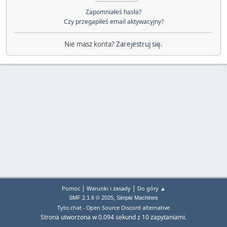
Zapomniałeś hasła?
Czy przegapiłeś email aktywacyjny?
Nie masz konta?
Zarejestruj się
.
|
|
Pomoc
Warunki i zasady
Do góry ▲
,
SMF 2.1.6 © 2025
Simple Machines
Tyto.chat - Open Source Discord alternative
Strona utworzona w 0.094 sekund z 10 zapytaniami.