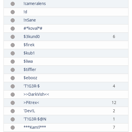
!cameralens
!d
!nSane
#*koval*#
$3kund0
6
$firek
$kub1
$liwa
$tiffler
$ebooz
'T'!G3R-$
4
>>DarkVish<<
>Pitrex<
12
'Dev!L
2
'T'!G3R-$@N
1
***Kam!l***
7