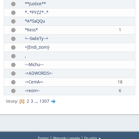
**Justice**
*..*PYZZ*..*
*A*SaQQu
*Kess*
1
+--SwIeTy--+
+[Endi_ziom]-
,
---Michu---
-=ADWORDS=-
-=CemA=-
18
-=eon=-
6
2
3
...
1307
Strony
1
|
|
Pomoc
Warunki i zasady
Do góry ▲