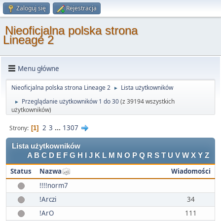
Zaloguj się
Rejestracja
Nieoficjalna polska strona
Lineage 2
Menu główne
Nieoficjalna polska strona Lineage 2
Lista użytkowników
►
Przeglądanie użytkowników 1 do 30
(z 39194 wszystkich
►
użytkowników)
2
3
...
1307
Strony
1
Lista użytkowników
A
B
C
D
E
F
G
H
I
J
K
L
M
N
O
P
Q
R
S
T
U
V
W
X
Y
Z
Status
Nazwa
Wiadomości
!!!!norm7
!Arczi
34
!ArO
111