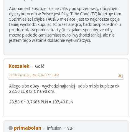
Abonament kosztuje roznie zalezy od sprzedawcy, oficjalnym
dystrybutorem w Polsce jest Play, Time Code (TC) kosztuje tam
55zl/miesiac i chyba 140zl/3 miesiace. Jest to najdrozsza opcja,
taniej wychodzi kupujac TC przez allegro, badz bezposrednio u
producenta za pomoca karty (tu sa jakies sposoby, ze niby
mozna placic dolcami zamiast euro i wychodzi taniej, ale nie
jestem tego w stanie dokladnie wytlumaczyc).
Koszalek
Gość
Październik 03, 2007, 02:37:13 AM
#2
Allego albo eBay - wychodzi najtaniej - udalo mi sie kupic za ok.
28,50 EUR GTC na 90 dni.
28,50 € * 3,7685 PLN = 107,40 PLN
primabolan
infusi0n
VIP