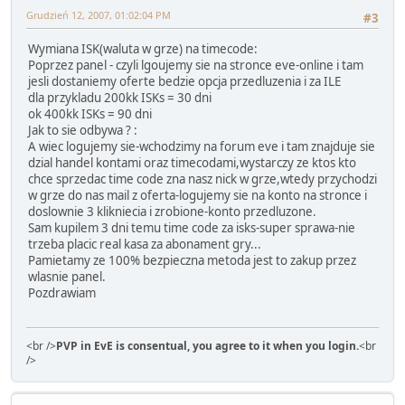
Grudzień 12, 2007, 01:02:04 PM
#3
Wymiana ISK(waluta w grze) na timecode:
Poprzez panel - czyli lgoujemy sie na stronce eve-online i tam
jesli dostaniemy oferte bedzie opcja przedluzenia i za ILE
dla przykladu 200kk ISKs = 30 dni
ok 400kk ISKs = 90 dni
Jak to sie odbywa ? :
A wiec logujemy sie-wchodzimy na forum eve i tam znajduje sie
dzial handel kontami oraz timecodami,wystarczy ze ktos kto
chce sprzedac time code zna nasz nick w grze,wtedy przychodzi
w grze do nas mail z oferta-logujemy sie na konto na stronce i
doslownie 3 klikniecia i zrobione-konto przedluzone.
Sam kupilem 3 dni temu time code za isks-super sprawa-nie
trzeba placic real kasa za abonament gry...
Pamietamy ze 100% bezpieczna metoda jest to zakup przez
wlasnie panel.
Pozdrawiam
<br />
PVP in EvE is consentual, you agree to it when you login.
<br
/>