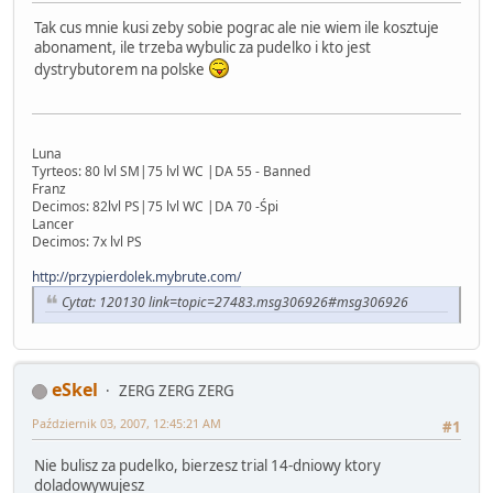
Tak cus mnie kusi zeby sobie pograc ale nie wiem ile kosztuje
abonament, ile trzeba wybulic za pudelko i kto jest
dystrybutorem na polske
Luna
Tyrteos: 80 lvl SM|75 lvl WC |DA 55 - Banned
Franz
Decimos: 82lvl PS|75 lvl WC |DA 70 -Śpi
Lancer
Decimos: 7x lvl PS
http://przypierdolek.mybrute.com/
Cytat: 120130 link=topic=27483.msg306926#msg306926
eSkel
ZERG ZERG ZERG
Październik 03, 2007, 12:45:21 AM
#1
Nie bulisz za pudelko, bierzesz trial 14-dniowy ktory
doladowywujesz