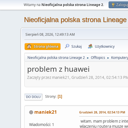
Witamy na
Nieoficjalna polska strona Lineage 2
.
Zaloguj
Nieoficjalna polska strona Lineage
Sierpień 08, 2026, 12:49:13 AM
Strona główna
Szukaj
Użytkownicy
Nieoficjalna polska strona Lineage 2
Offtopics
Komputery
►
►
problem z huawei
Zaczęty przez maniek21, Grudzień 28, 2014, 02:54:13 P
Strony
1
DO DOŁU
maniek21
Grudzień 28, 2014, 02:54:13 PM
witam. mam problem z inte
Wiadomości: 1
wlaczeniu routera musze wch