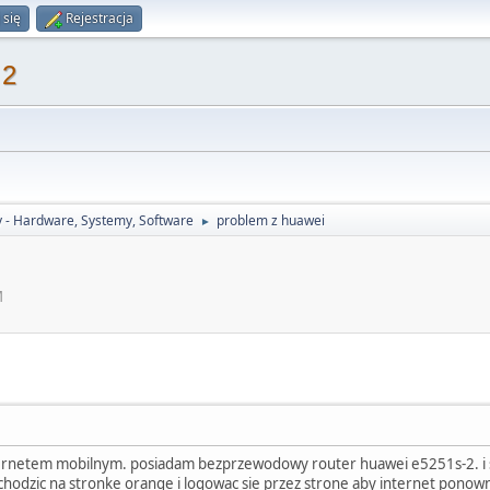
 się
Rejestracja
 2
 - Hardware, Systemy, Software
problem z huawei
►
M
rnetem mobilnym. posiadam bezprzewodowy router huawei e5251s-2. i 
odzic na stronke orange i logowac sie przez strone aby internet ponownie