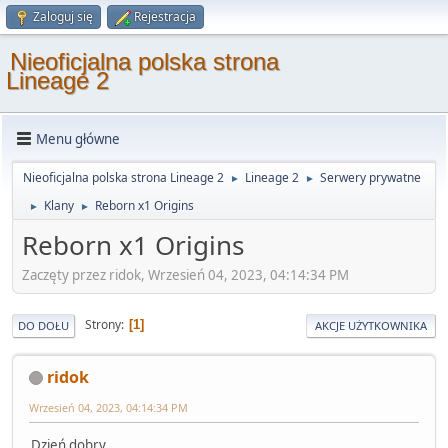
Zaloguj się
Rejestracja
Nieoficjalna polska strona
Lineage 2
Menu główne
Nieoficjalna polska strona Lineage 2
Lineage 2
Serwery prywatne
►
►
Klany
Reborn x1 Origins
►
►
Reborn x1 Origins
Zaczęty przez ridok, Wrzesień 04, 2023, 04:14:34 PM
Strony
1
DO DOŁU
AKCJE UŻYTKOWNIKA
ridok
Wrzesień 04, 2023, 04:14:34 PM
Dzień dobry