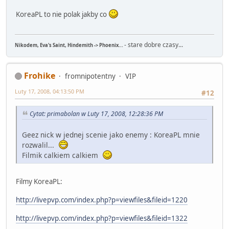
KoreaPL to nie polak jakby co
- stare dobre czasy...
Nikodem, Eva's Saint, Hindemith -> Phoenix...
Frohike
fromnipotentny
VIP
Luty 17, 2008, 04:13:50 PM
#12
Cytat: primabolan w Luty 17, 2008, 12:28:36 PM
Geez nick w jednej scenie jako enemy : KoreaPL mnie
rozwalil...
Filmik calkiem calkiem
Filmy KoreaPL:
http://livepvp.com/index.php?p=viewfiles&fileid=1220
http://livepvp.com/index.php?p=viewfiles&fileid=1322