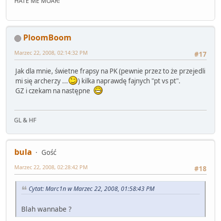
HATE ME MOAR!
PloomBoom
Marzec 22, 2008, 02:14:32 PM
#17
Jak dla mnie, świetne frapsy na PK (pewnie przez to że przejedli
mi się archerzy ...
) kilka naprawdę fajnych "pt vs pt".
GZ i czekam na następne
 & HF
bula
Gość
Marzec 22, 2008, 02:28:42 PM
#18
Cytat: Marc1n w Marzec 22, 2008, 01:58:43 PM
Blah wannabe ?