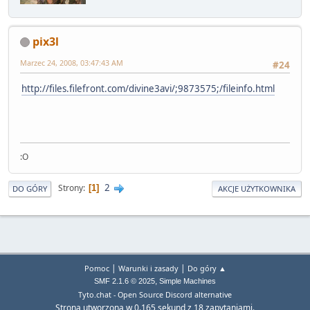
pix3l
Marzec 24, 2008, 03:47:43 AM
#24
http://files.filefront.com/divine3avi/;9873575;/fileinfo.html
:O
2
Strony
1
DO GÓRY
AKCJE UŻYTKOWNIKA
|
|
Pomoc
Warunki i zasady
Do góry ▲
,
SMF 2.1.6 © 2025
Simple Machines
Tyto.chat - Open Source Discord alternative
Strona utworzona w 0.165 sekund z 18 zapytaniami.