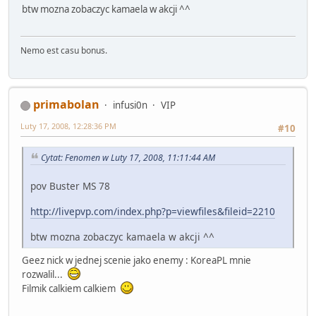
btw mozna zobaczyc kamaela w akcji ^^
Nemo est casu bonus.
primabolan
infusi0n
VIP
Luty 17, 2008, 12:28:36 PM
#10
Cytat: Fenomen w Luty 17, 2008, 11:11:44 AM
pov Buster MS 78
http://livepvp.com/index.php?p=viewfiles&fileid=2210
btw mozna zobaczyc kamaela w akcji ^^
Geez nick w jednej scenie jako enemy : KoreaPL mnie
rozwalil...
Filmik calkiem calkiem