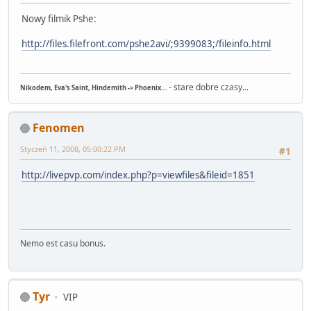
Nowy filmik Pshe:
http://files.filefront.com/pshe2avi/;9399083;/fileinfo.html
- stare dobre czasy...
Nikodem, Eva's Saint, Hindemith -> Phoenix...
Fenomen
Styczeń 11, 2008, 05:00:22 PM
#1
http://livepvp.com/index.php?p=viewfiles&fileid=1851
Nemo est casu bonus.
Tyr
VIP