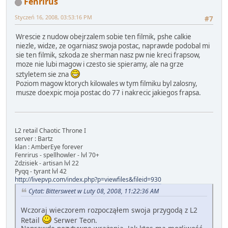
Fenrirus
Styczeń 16, 2008, 03:53:16 PM
#7
Wrescie z nudow obejrzalem sobie ten filmik, pshe calkie
niezle, widze, ze ogarniasz swoja postac, naprawde podobal mi
sie ten filmik, szkoda ze sherman nasz pw nie kreci frapsow,
moze nie lubi magow i czesto sie spieramy, ale na grze
sztyletem sie zna
Poziom magow ktorych kilowales w tym filmiku byl zalosny,
musze doexpic moja postac do 77 i nakrecic jakiegos frapsa.
L2 retail Chaotic Throne I
server : Bartz
klan : AmberEye forever
Fenrirus - spellhowler - lvl 70+
Zdzisiek - artisan lvl 22
Pyqq - tyrant lvl 42
http://livepvp.com/index.php?p=viewfiles&fileid=930
Cytat: Bittersweet w Luty 08, 2008, 11:22:36 AM
Wczoraj wieczorem rozpocząłem swoja przygodą z L2
Retail
Serwer Teon.