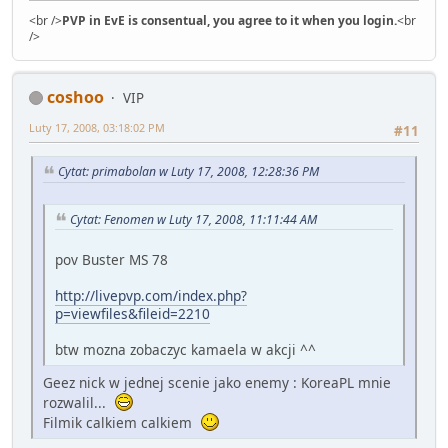
<br />
PVP in EvE is consentual, you agree to it when you login.
<br
/>
coshoo
VIP
Luty 17, 2008, 03:18:02 PM
#11
Cytat: primabolan w Luty 17, 2008, 12:28:36 PM
Cytat: Fenomen w Luty 17, 2008, 11:11:44 AM
pov Buster MS 78
http://livepvp.com/index.php?
p=viewfiles&fileid=2210
btw mozna zobaczyc kamaela w akcji ^^
Geez nick w jednej scenie jako enemy : KoreaPL mnie
rozwalil...
Filmik calkiem calkiem