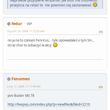
Naprawde pozytywne wrażenia. Jak ktos ma mozliwość
przejścia na retail to nie powinien się zastanawiać
.
fedur
VIP
Styczeń 19, 2008, 11:12:26 AM
#8
no ja na to czekam Fenrirus... tyle opowiadaleś o tym SH...
teraz chce to zobaczyć w akcji
Fenomen
Luty 17, 2008, 11:11:44 AM
#9
pov Buster MS 78
http://livepvp.com/index.php?p=viewfiles&fileid=2210