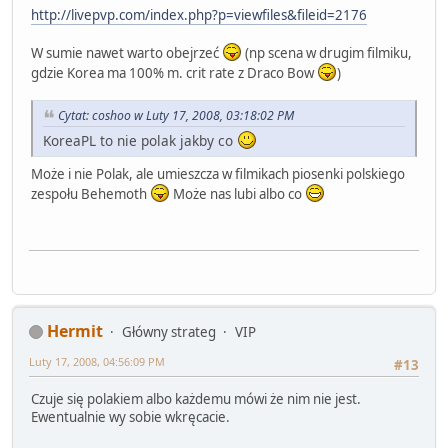
http://livepvp.com/index.php?p=viewfiles&fileid=2176
W sumie nawet warto obejrzeć
(np scena w drugim filmiku,
gdzie Korea ma 100% m. crit rate z Draco Bow
)
Cytat: coshoo w Luty 17, 2008, 03:18:02 PM
KoreaPL to nie polak jakby co
Może i nie Polak, ale umieszcza w filmikach piosenki polskiego
zespołu Behemoth
Może nas lubi albo co
Hermit
Główny strateg
VIP
Luty 17, 2008, 04:56:09 PM
#13
Czuje się polakiem albo każdemu mówi że nim nie jest.
Ewentualnie wy sobie wkręcacie.