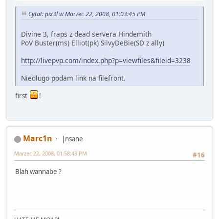
Cytat: pix3l w Marzec 22, 2008, 01:03:45 PM
Divine 3, fraps z dead servera Hindemith
PoV Buster(ms) Elliot(pk) SilvyDeBie(SD z ally)
http://livepvp.com/index.php?p=viewfiles&fileid=3238
Niedlugo podam link na filefront.
first
!
Marc1n
|nsane
Marzec 22, 2008, 01:58:43 PM
#16
Blah wannabe ?