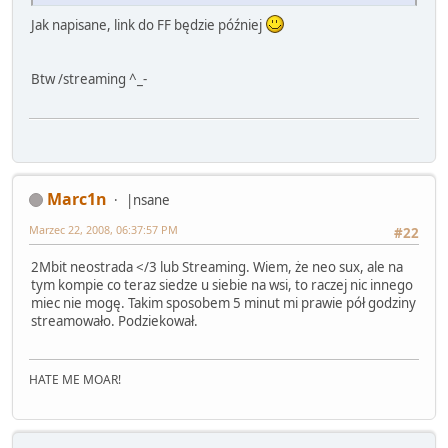
Jak napisane, link do FF będzie później
Btw /streaming ^_-
Marc1n
|nsane
Marzec 22, 2008, 06:37:57 PM
#22
2Mbit neostrada </3 lub Streaming. Wiem, że neo sux, ale na
tym kompie co teraz siedze u siebie na wsi, to raczej nic innego
miec nie mogę. Takim sposobem 5 minut mi prawie pół godziny
streamowało. Podziekował.
HATE ME MOAR!