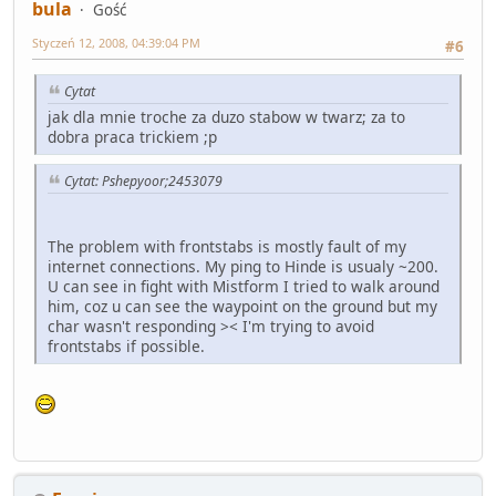
bula
Gość
Styczeń 12, 2008, 04:39:04 PM
#6
Cytat
jak dla mnie troche za duzo stabow w twarz; za to
dobra praca trickiem ;p
Cytat: Pshepyoor;2453079
The problem with frontstabs is mostly fault of my
internet connections. My ping to Hinde is usualy ~200.
U can see in fight with Mistform I tried to walk around
him, coz u can see the waypoint on the ground but my
char wasn't responding >< I'm trying to avoid
frontstabs if possible.