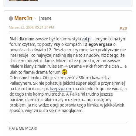
Marc1n
|nsane
Marzec 22, 2008, 05:21:37 PM
#20
Blah dla mnie zawsze był forum w stylu
żal.pl
. Jedyne co na tym
forum czytam, to posty
Psy
o kompach i
DiegoVergasa
o
nowościach z świata L2. Reszta rzeczy mnie tam praktycznie nie
interesuje i co najwyżej natknę się na to z nudów, niż z tego, że
chciałem poczytać flame. Może to też przez to, że od zawsze
miałem klany z main rules'em -> Drama = Kick from the clan ... a
Blah to flame/drama forum
Odnośnie filmiku. Obejrzałem cześć z SRem i kawałek z
Palladynem. SR nie pokazuje jakichś super akcji, a przynajmniej
na takim formacie jak
livepvp.com
ma okienko tego nie widać, a
do tego tnie komp mu troche. A Palka mi trudno jeszcze
bardziej ocenić na takim małym okienku...no i następny
problem. Ja nie widze opcji pobrania tego filmiku w jakikolwiek
sposób, więc za dużo się nie naoglądam.
HATE ME MOAR!