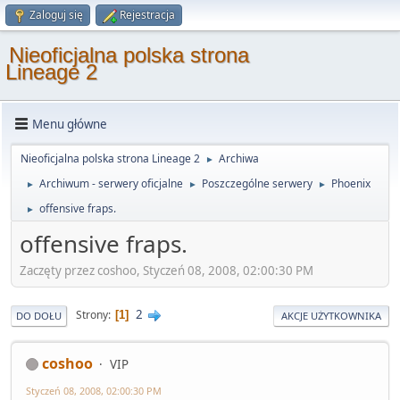
Zaloguj się
Rejestracja
Nieoficjalna polska strona
Lineage 2
Menu główne
Nieoficjalna polska strona Lineage 2
Archiwa
►
Archiwum - serwery oficjalne
Poszczególne serwery
Phoenix
►
►
►
offensive fraps.
►
offensive fraps.
Zaczęty przez coshoo, Styczeń 08, 2008, 02:00:30 PM
2
Strony
1
DO DOŁU
AKCJE UŻYTKOWNIKA
coshoo
VIP
Styczeń 08, 2008, 02:00:30 PM