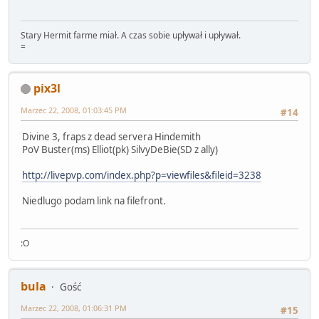
Stary Hermit farme miał. A czas sobie upływał i upływał.
=
pix3l
Marzec 22, 2008, 01:03:45 PM
#14
Divine 3, fraps z dead servera Hindemith
PoV Buster(ms) Elliot(pk) SilvyDeBie(SD z ally)
http://livepvp.com/index.php?p=viewfiles&fileid=3238
Niedlugo podam link na filefront.
:O
bula
Gość
Marzec 22, 2008, 01:06:31 PM
#15