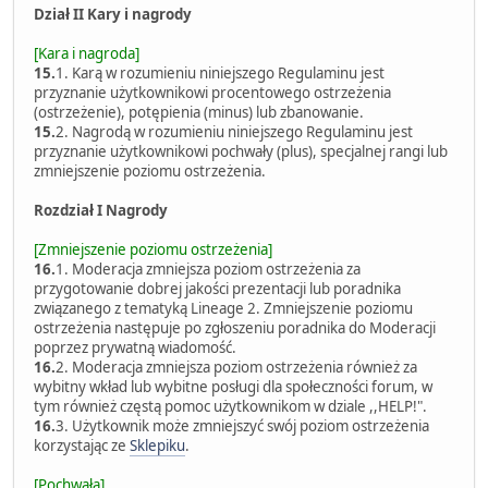
Dział II Kary i nagrody
[Kara i nagroda]
15.
1. Karą w rozumieniu niniejszego Regulaminu jest
przyznanie użytkownikowi procentowego ostrzeżenia
(ostrzeżenie), potępienia (minus) lub zbanowanie.
15.
2. Nagrodą w rozumieniu niniejszego Regulaminu jest
przyznanie użytkownikowi pochwały (plus), specjalnej rangi lub
zmniejszenie poziomu ostrzeżenia.
Rozdział I Nagrody
[Zmniejszenie poziomu ostrzeżenia]
16.
1. Moderacja zmniejsza poziom ostrzeżenia za
przygotowanie dobrej jakości prezentacji lub poradnika
związanego z tematyką Lineage 2. Zmniejszenie poziomu
ostrzeżenia następuje po zgłoszeniu poradnika do Moderacji
poprzez prywatną wiadomość.
16.
2. Moderacja zmniejsza poziom ostrzeżenia również za
wybitny wkład lub wybitne posługi dla społeczności forum, w
tym również częstą pomoc użytkownikom w dziale ,,HELP!".
16.
3. Użytkownik może zmniejszyć swój poziom ostrzeżenia
korzystając ze
Sklepiku
.
[Pochwała]