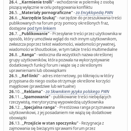
26.
4.
,,Karmienie trolli"
- wchodzenie w polemikę z osobą
piszącą wyłącznie w celu potęgowania konfliktu
26.
5.
,,Materiały pornograficzne"
-
za Encyklopedią PWN
26.
6.
,,Narzędzie Szukaj"
- narzędzie do przeszukiwania treści
publikowanych na forum przy pomocy określonych fraz,
dostępne
pod tym linkiem
26.
7.
,,Publikowanie"
- Przesyłanie treści przez użytkownika w
sposób, który umożliwia wgląd do nich innym użytkownikom,
zwłaszcza poprzez tekst wiadomości, wiadomości prywatnej,
wiadomości w Shoutboksie, w tym także treści multimedialne
26.
8.
,,Ranga"
- widoczna dla wszystkich nazwa określonej
grupy użytkowników, która pozwala na wykorzystywanie
dodatkowych funkcji forum i wiąże się z określonymi
uprawnieniami lub obowiązkami
26.
9.
,,Ref-linki"
- adres internetowy, po kliknięciu w który
przypisana do niego osoba otrzymuje określone korzyści
majątkowe (prawdziwe lub wirtualne)
26.
10.
,,Reklama"
-
za Słownikiem języka polskiego PWN
26.
11.
,,Spamowanie"
- publikowanie treści niebędących
rzeczywistą, merytoryczną wypowiedzią użytkownika
26.
12.
,,Specjalna ranga"
- Prestiżowa ranga przyznawana
użytkownikowi, z jej posiadaniem nie wiążą się dodatkowe
obowiązki
26.
13.
,,Przejście w stan spoczynku"
- Rezygnacja z
zajmowania się bieżącymi sprawami forum przez