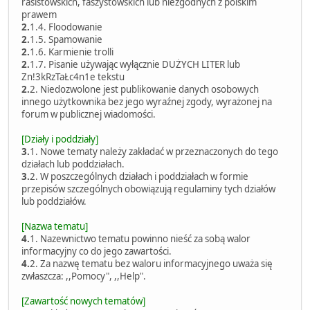
rasistowskich, faszystowskich lub niezgodnych z polskim
prawem
2.
1.4. Floodowanie
2.
1.5. Spamowanie
2.
1.6. Karmienie trolli
2.
1.7. Pisanie używając wyłącznie DUŻYCH LITER lub
Zn!3kRzTaŁc4n1e tekstu
2.
2. Niedozwolone jest publikowanie danych osobowych
innego użytkownika bez jego wyraźnej zgody, wyrażonej na
forum w publicznej wiadomości.
[Działy i poddziały]
3.
1. Nowe tematy należy zakładać w przeznaczonych do tego
działach lub poddziałach.
3.
2. W poszczególnych działach i poddziałach w formie
przepisów szczególnych obowiązują regulaminy tych działów
lub poddziałów.
[Nazwa tematu]
4.
1. Nazewnictwo tematu powinno nieść za sobą walor
informacyjny co do jego zawartości.
4.
2. Za nazwę tematu bez waloru informacyjnego uważa się
zwłaszcza: ,,Pomocy", ,,Help".
[Zawartość nowych tematów]