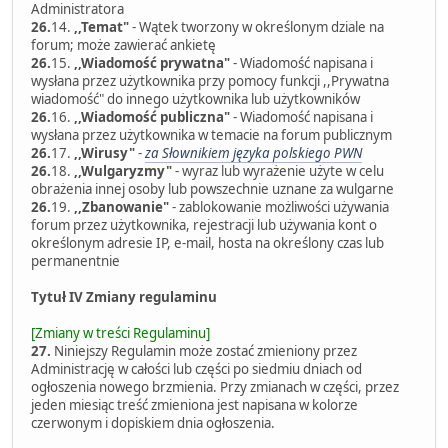
Administratora
26.
14.
,,Temat"
- Wątek tworzony w określonym dziale na
forum; może zawierać ankietę
26.
15.
,,Wiadomość prywatna"
- Wiadomość napisana i
wysłana przez użytkownika przy pomocy funkcji ,,Prywatna
wiadomość" do innego użytkownika lub użytkowników
26.
16.
,,Wiadomość publiczna"
- Wiadomość napisana i
wysłana przez użytkownika w temacie na forum publicznym
26.
17.
,,Wirusy"
-
za Słownikiem języka polskiego PWN
26.
18.
,,Wulgaryzmy"
- wyraz lub wyrażenie użyte w celu
obrażenia innej osoby lub powszechnie uznane za wulgarne
26.
19.
,,Zbanowanie"
- zablokowanie możliwości używania
forum przez użytkownika, rejestracji lub używania kont o
określonym adresie IP, e-mail, hosta na określony czas lub
permanentnie
Tytuł IV Zmiany regulaminu
[Zmiany w treści Regulaminu]
27.
Niniejszy Regulamin może zostać zmieniony przez
Administrację w całości lub części po siedmiu dniach od
ogłoszenia nowego brzmienia. Przy zmianach w części, przez
jeden miesiąc treść zmieniona jest napisana w kolorze
czerwonym i dopiskiem dnia ogłoszenia.