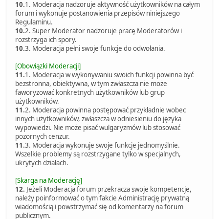
10.
1. Moderacja nadzoruje aktywność użytkowników na całym
forum i wykonuje postanowienia przepisów niniejszego
Regulaminu.
10.
2. Super Moderator nadzoruje pracę Moderatorów i
rozstrzyga ich spory.
10.
3. Moderacja pełni swoje funkcje do odwołania.
[Obowiązki Moderacji]
11.
1. Moderacja w wykonywaniu swoich funkcji powinna być
bezstronna, obiektywna, w tym zwłaszcza nie może
faworyzować konkretnych użytkowników lub grup
użytkowników.
11.
2. Moderacja powinna postępować przykładnie wobec
innych użytkowników, zwłaszcza w odniesieniu do języka
wypowiedzi. Nie może pisać wulgaryzmów lub stosować
pozornych cenzur.
11.
3. Moderacja wykonuje swoje funkcje jednomyślnie.
Wszelkie problemy są rozstrzygane tylko w specjalnych,
ukrytych działach.
[Skarga na Moderację]
12.
Jeżeli Moderacja forum przekracza swoje kompetencje,
należy poinformować o tym fakcie Administrację prywatną
wiadomością i powstrzymać się od komentarzy na forum
publicznym.