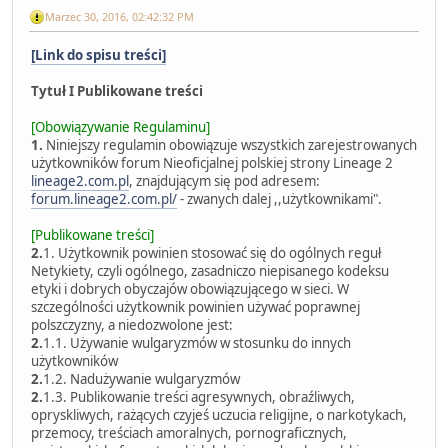
Marzec 30, 2016, 02:42:32 PM
[Link do spisu treści]
Tytuł I Publikowane treści
[Obowiązywanie Regulaminu]
1.
Niniejszy regulamin obowiązuje wszystkich zarejestrowanych
użytkowników forum Nieoficjalnej polskiej strony Lineage 2
lineage2.com.pl
, znajdującym się pod adresem:
forum.lineage2.com.pl/
- zwanych dalej ,,użytkownikami".
[Publikowane treści]
2.
1. Użytkownik powinien stosować się do ogólnych reguł
Netykiety, czyli ogólnego, zasadniczo niepisanego kodeksu
etyki i dobrych obyczajów obowiązującego w sieci. W
szczególności użytkownik powinien używać poprawnej
polszczyzny, a niedozwolone jest:
2.
1.1. Używanie wulgaryzmów w stosunku do innych
użytkowników
2.
1.2. Nadużywanie wulgaryzmów
2.
1.3. Publikowanie treści agresywnych, obraźliwych,
opryskliwych, rażących czyjeś uczucia religijne, o narkotykach,
przemocy, treściach amoralnych, pornograficznych,