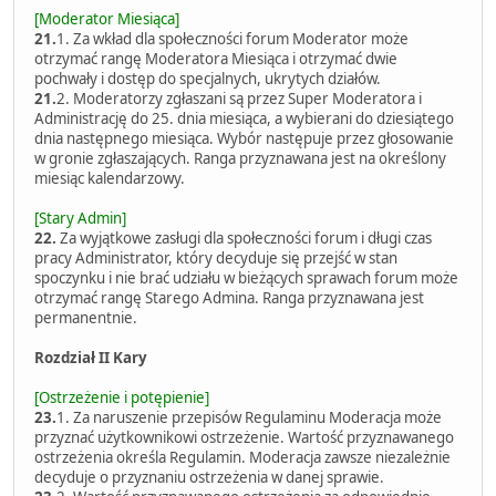
[Moderator Miesiąca]
21.
1. Za wkład dla społeczności forum Moderator może
otrzymać rangę Moderatora Miesiąca i otrzymać dwie
pochwały i dostęp do specjalnych, ukrytych działów.
21.
2. Moderatorzy zgłaszani są przez Super Moderatora i
Administrację do 25. dnia miesiąca, a wybierani do dziesiątego
dnia następnego miesiąca. Wybór następuje przez głosowanie
w gronie zgłaszających. Ranga przyznawana jest na określony
miesiąc kalendarzowy.
[Stary Admin]
22.
Za wyjątkowe zasługi dla społeczności forum i długi czas
pracy Administrator, który decyduje się przejść w stan
spoczynku i nie brać udziału w bieżących sprawach forum może
otrzymać rangę Starego Admina. Ranga przyznawana jest
permanentnie.
Rozdział II Kary
[Ostrzeżenie i potępienie]
23.
1. Za naruszenie przepisów Regulaminu Moderacja może
przyznać użytkownikowi ostrzeżenie. Wartość przyznawanego
ostrzeżenia określa Regulamin. Moderacja zawsze niezależnie
decyduje o przyznaniu ostrzeżenia w danej sprawie.