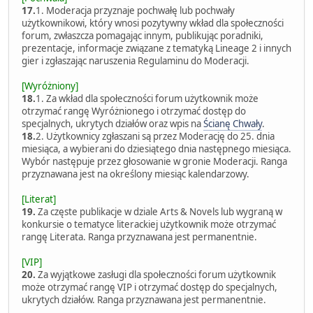
17.
1. Moderacja przyznaje pochwałę lub pochwały
użytkownikowi, który wnosi pozytywny wkład dla społeczności
forum, zwłaszcza pomagając innym, publikując poradniki,
prezentacje, informacje związane z tematyką Lineage 2 i innych
gier i zgłaszając naruszenia Regulaminu do Moderacji.
[Wyróżniony]
18.
1. Za wkład dla społeczności forum użytkownik może
otrzymać rangę Wyróżnionego i otrzymać dostęp do
specjalnych, ukrytych działów oraz wpis na
Ścianę Chwały
.
18.
2. Użytkownicy zgłaszani są przez Moderację do 25. dnia
miesiąca, a wybierani do dziesiątego dnia następnego miesiąca.
Wybór następuje przez głosowanie w gronie Moderacji. Ranga
przyznawana jest na określony miesiąc kalendarzowy.
[Literat]
19.
Za częste publikacje w dziale Arts & Novels lub wygraną w
konkursie o tematyce literackiej użytkownik może otrzymać
rangę Literata. Ranga przyznawana jest permanentnie.
[VIP]
20.
Za wyjątkowe zasługi dla społeczności forum użytkownik
może otrzymać rangę VIP i otrzymać dostęp do specjalnych,
ukrytych działów. Ranga przyznawana jest permanentnie.