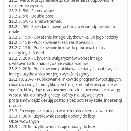
23.
2. Wartość przyznawanego ostrzeżenia za odpowiednie
naruszenie wynosi:
23.
2.1. 5% - Spamowanie
23.
2.2. 5% - Double post
23.
2.3. 5% - Zła nazwa tematu
23.
2.4. 5% - Zakładanie nowego tematu w nieodpowiednim
dziale
23.
2.5. 15% - Obrażanie innego użytkownika lub jego rodziny
23.
2.6. 15% - Publikowanie treści rasistowskich
23.
2.7. 15% - Publikowanie linków do pobrania treści z
nielegalnych źródeł
23.
2.8. 20% - Używanie wulgaryzmów wobec innego
użytkownika lub nadużywanie wulgaryzmów
23.
2.9. 20% - Publikowanie publikowanie danych osobowych
innego użytkownika bez jego wyraźnej zgody
23.
2.10. 20% - Publikowanie linków do programów botujących,
radarów i innych modyfikujących grę komputerową online w
sposób, który daje graczowi nienaturalnie nierówną przewagę
w stosunku do innych graczy, którzy nie używają tych
programów bądź kierują postacią bez potrzeby stałej ingerencji
gracza
23.
3. Po osiągnięciu pułapu wartości ostrzeżenia o wartości:
23.
3.1. 30% - użytkownik zostaje dodany do listy
Obserwowanych
23.
3.2. 70% - użytkownik zostaje dodany do listy