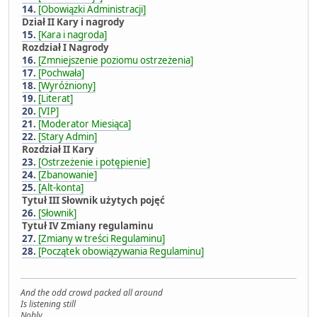
14.
[Obowiązki Administracji]
Dział II Kary i nagrody
15.
[Kara i nagroda]
Rozdział I Nagrody
16.
[Zmniejszenie poziomu ostrzeżenia]
17.
[Pochwała]
18.
[Wyróżniony]
19.
[Literat]
20.
[VIP]
21.
[Moderator Miesiąca]
22.
[Stary Admin]
Rozdział II Kary
23.
[Ostrzeżenie i potępienie]
24.
[Zbanowanie]
25.
[Alt-konta]
Tytuł III Słownik użytych pojęć
26.
[Słownik]
Tytuł IV Zmiany regulaminu
27.
[Zmiany w treści Regulaminu]
28.
[Początek obowiązywania Regulaminu]
And the odd crowd packed all around
Is listening still
Nobly