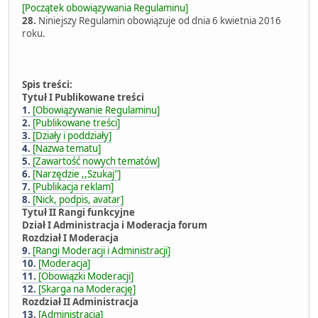
[Początek obowiązywania Regulaminu]
28.
Niniejszy Regulamin obowiązuje od dnia 6 kwietnia 2016
roku.
Spis
treści:
Tytuł I Publikowane treści
1.
[Obowiązywanie Regulaminu]
2.
[Publikowane treści]
3.
[Działy i poddziały]
4.
[Nazwa tematu]
5.
[Zawartość nowych tematów]
6.
[Narzędzie ,,Szukaj"]
7.
[Publikacja reklam]
8.
[Nick, podpis, avatar]
Tytuł II Rangi funkcyjne
Dział I Administracja i Moderacja forum
Rozdział I Moderacja
9.
[Rangi Moderacji i Administracji]
10.
[Moderacja]
11.
[Obowiązki Moderacji]
12.
[Skarga na Moderację]
Rozdział II Administracja
13.
[Administracja]