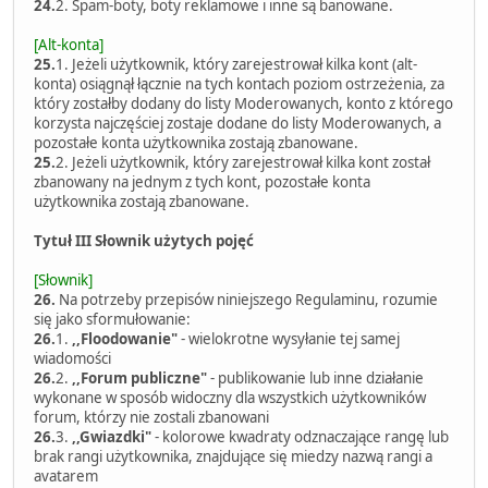
24.
2. Spam-boty, boty reklamowe i inne są banowane.
[Alt-konta]
25.
1. Jeżeli użytkownik, który zarejestrował kilka kont (alt-
konta) osiągnął łącznie na tych kontach poziom ostrzeżenia, za
który zostałby dodany do listy Moderowanych, konto z którego
korzysta najczęściej zostaje dodane do listy Moderowanych, a
pozostałe konta użytkownika zostają zbanowane.
25.
2. Jeżeli użytkownik, który zarejestrował kilka kont został
zbanowany na jednym z tych kont, pozostałe konta
użytkownika zostają zbanowane.
Tytuł III Słownik użytych pojęć
[Słownik]
26.
Na potrzeby przepisów niniejszego Regulaminu, rozumie
się jako sformułowanie:
26.
1.
,,Floodowanie"
- wielokrotne wysyłanie tej samej
wiadomości
26.
2.
,,Forum publiczne"
- publikowanie lub inne działanie
wykonane w sposób widoczny dla wszystkich użytkowników
forum, którzy nie zostali zbanowani
26.
3.
,,Gwiazdki"
- kolorowe kwadraty odznaczające rangę lub
brak rangi użytkownika, znajdujące się miedzy nazwą rangi a
avatarem