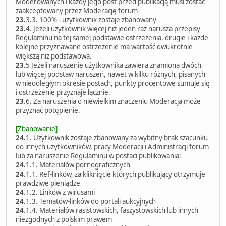
Moderowanych i każdy jego post przed publikacją musi zostać
zaakceptowany przez Moderację forum
23.
3.3. 100% - użytkownik zostaje zbanowany
23.
4. Jeżeli użytkownik więcej niż jeden raz narusza przepisy
Regulaminu na tej samej podstawie ostrzeżenia, drugie i każde
kolejne przyznawane ostrzeżenie ma wartość dwukrotnie
większą niż podstawowa.
23.
5 Jeżeli naruszenie użytkownika zawiera znamiona dwóch
lub więcej podstaw naruszeń, nawet w kilku różnych, pisanych
w nieodległym okresie postach, punkty procentowe sumuje się
i ostrzeżenie przyznaje łącznie.
23.
6. Za naruszenia o niewielkim znaczeniu Moderacja może
przyznać potępienie.
[Zbanowanie]
24.
1. Użytkownik zostaje zbanowany za wybitny brak szacunku
do innych użytkowników, pracy Moderacji i Administracji forum
lub za naruszenie Regulaminu w postaci publikowania:
24.
1.1. Materiałów pornograficznych
24.
1.1. Ref-linków, za kliknięcie których publikujący otrzymuje
prawdziwe pieniądze
24.
1.2. Linków z wirusami
24.
1.3. Tematów-linków do portali aukcyjnych
24.
1.4. Materiałów rasistowskich, faszystowskich lub innych
niezgodnych z polskim prawem