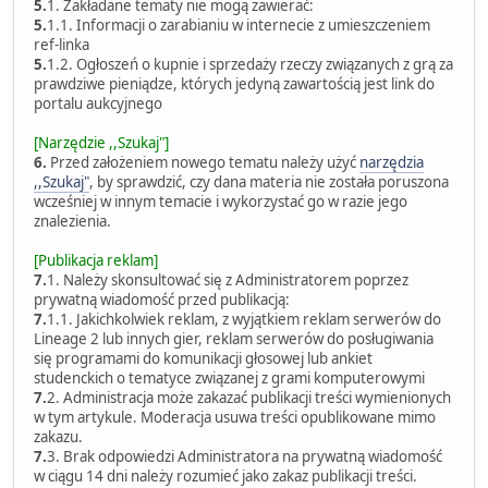
5.
1. Zakładane tematy nie mogą zawierać:
5.
1.1. Informacji o zarabianiu w internecie z umieszczeniem
ref-linka
5.
1.2. Ogłoszeń o kupnie i sprzedaży rzeczy związanych z grą za
prawdziwe pieniądze, których jedyną zawartością jest link do
portalu aukcyjnego
[Narzędzie ,,Szukaj"]
6.
Przed założeniem nowego tematu należy użyć
narzędzia
,,Szukaj"
, by sprawdzić, czy dana materia nie została poruszona
wcześniej w innym temacie i wykorzystać go w razie jego
znalezienia.
[Publikacja reklam]
7.
1. Należy skonsultować się z Administratorem poprzez
prywatną wiadomość przed publikacją:
7.
1.1. Jakichkolwiek reklam, z wyjątkiem reklam serwerów do
Lineage 2 lub innych gier, reklam serwerów do posługiwania
się programami do komunikacji głosowej lub ankiet
studenckich o tematyce związanej z grami komputerowymi
7.
2. Administracja może zakazać publikacji treści wymienionych
w tym artykule. Moderacja usuwa treści opublikowane mimo
zakazu.
7.
3. Brak odpowiedzi Administratora na prywatną wiadomość
w ciągu 14 dni należy rozumieć jako zakaz publikacji treści.